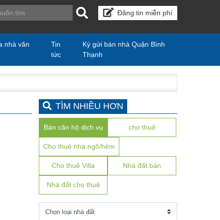
Đăng tin miễn phí
a nhà văn
Tin
Ký gửi bán nhà Quận Bình
tức
Thạnh
TÌM NHIỀU HƠN
Bán căn hộ dịch vụ
cho thuê
Cho thuê nhà ngõ/hẻm
Cho thuê Villa
Nhà đất bán
Nhà đất cho thuê