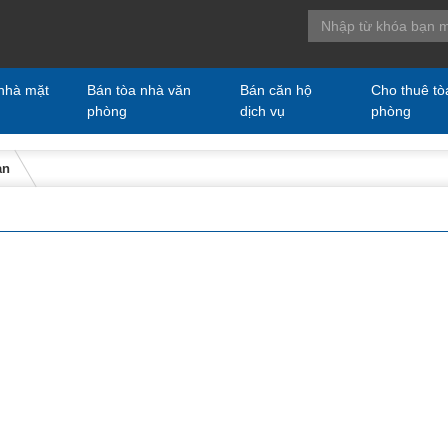
nhà mặt
Bán tòa nhà văn
Bán căn hộ
Cho thuê tò
phòng
dịch vụ
phòng
ạn