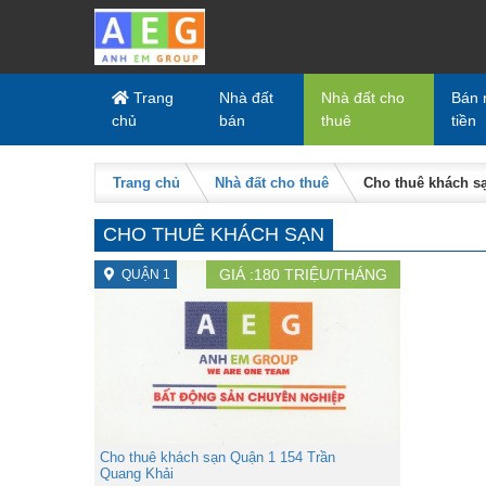
Skip to content
Trang
Nhà đất
Nhà đất cho
Bán 
chủ
bán
thuê
tiền
Trang chủ
Nhà đất cho thuê
Cho thuê khách s
CHO THUÊ KHÁCH SẠN
GIÁ :
180
TRIỆU/THÁNG
QUẬN 1
Cho thuê khách sạn Quận 1 154 Trần
Quang Khải