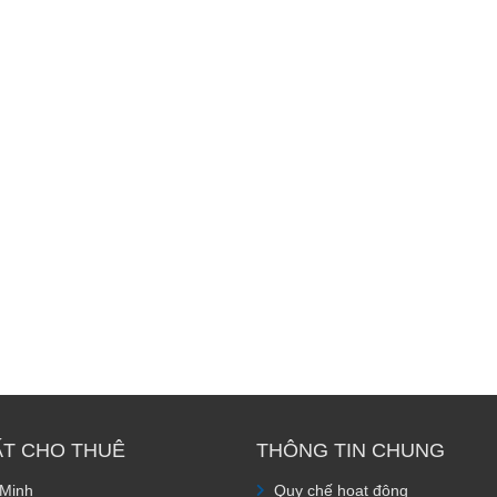
ẤT CHO THUÊ
THÔNG TIN CHUNG
 Minh
Quy chế hoạt động