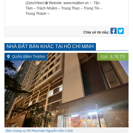
(Zalo/Viber) 🌐 Website: www.mattien.vn ✨ Tận
Tâm – Trách Nhiệm – Trung Thực – Trung Tín –
Trung Thành ✨
Chia sẻ tin này:
NHÀ ĐẤT BÁN KHÁC TẠI HỒ CHÍ MINH
GIÁ :
3,75
TỶ
QUẬN BÌNH THẠNH
Bán chung cư 90 Riverside Nguyễn Hữu Cảnh