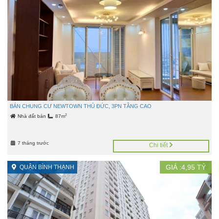
BÁN CHUNG CƯ NEWTOWN THỦ ĐỨC, 3PN TẦNG CAO
2
Nhà đất bán
87m
7 tháng trước
Chi tiết
GIÁ :
4,95
TỶ
QUẬN BÌNH THẠNH