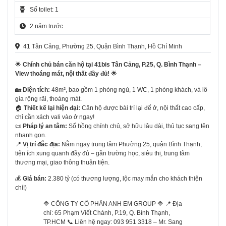
Số toilet: 1
2 năm trước
41 Tân Cảng, Phường 25, Quận Bình Thạnh, Hồ Chí Minh
🌟
Chính chủ bán căn hộ tại 41bis Tân Cảng, P.25, Q. Bình Thạnh –
View thoáng mát, nội thất đầy đủ!
🌟
🏡
Diện tích:
48m², bao gồm 1 phòng ngủ, 1 WC, 1 phòng khách, và lô
gia rộng rãi, thoáng mát.
🏠
Thiết kế lại hiện đại:
Căn hộ được bài trí lại để ở, nội thất cao cấp,
chỉ cần xách vali vào ở ngay!
📜
Pháp lý an tâm:
Sổ hồng chính chủ, sở hữu lâu dài, thủ tục sang tên
nhanh gọn.
📍
Vị trí đắc địa:
Nằm ngay trung tâm Phường 25, quận Bình Thạnh,
tiện ích xung quanh đầy đủ – gần trường học, siêu thị, trung tâm
thương mại, giao thông thuận tiện.
💰
Giá bán:
2.380 tỷ (có thương lượng, lộc may mắn cho khách thiện
chí!)
🔷 CÔNG TY CỔ PHẦN ANH EM GROUP 🔷 📍 Địa
chỉ: 65 Phạm Viết Chánh, P.19, Q. Bình Thạnh,
TP.HCM 📞 Liên hệ ngay: 093 951 3318 – Mr. Sang