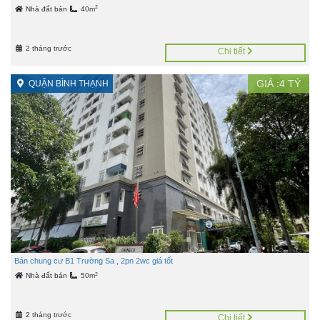
2
Nhà đất bán
40m
2 tháng trước
Chi tiết
GIÁ :
4
TỶ
QUẬN BÌNH THẠNH
Bán chung cư B1 Trường Sa , 2pn 2wc giá tốt
2
Nhà đất bán
50m
2 tháng trước
Chi tiết