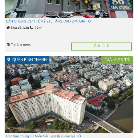
BÁN CHUNG CƯ THẾ KỶ 21 , TẦNG CAO 2PN GIÁ TỐT
2
Nhà đất bán
76m
7 tháng trước
Chi tiết
GIÁ :
3,95
TỶ
QUẬN BÌNH THẠNH
Cần bán chung cư Miếu Nổi , 2pn tầng cao giá TỐT