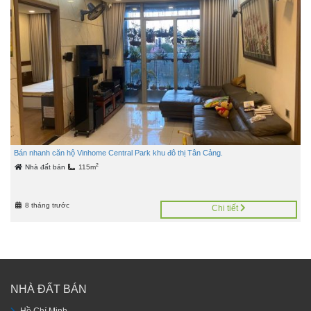
Bán nhanh căn hộ Vinhome Central Park khu đô thị Tân Cảng.
2
Nhà đất bán
115m
8 tháng trước
Chi tiết
NHÀ ĐẤT BÁN