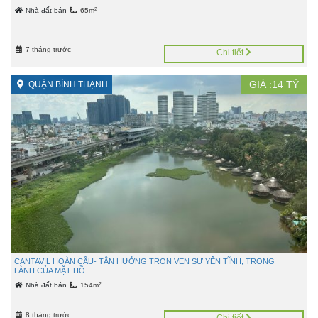
2
Nhà đất bán
65m
7 tháng trước
Chi tiết
GIÁ :
14
TỶ
QUẬN BÌNH THẠNH
CANTAVIL HOÀN CẦU- TẬN HƯỞNG TRỌN VẸN SỰ YÊN TĨNH, TRONG
LÀNH CỦA MẶT HỒ.
2
Nhà đất bán
154m
8 tháng trước