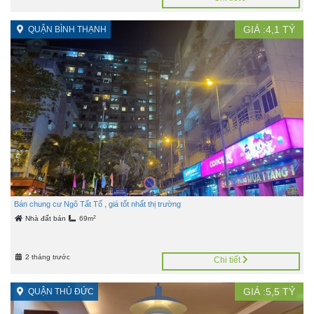
GIÁ :
4,1
TỶ
QUẬN BÌNH THẠNH
Bán chung cư Ngô Tất Tố , giá tốt nhất thị trường
2
Nhà đất bán
69m
2 tháng trước
Chi tiết
GIÁ :
5,5
TỶ
QUẬN THỦ ĐỨC