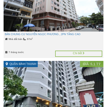
BÁN CHUNG CƯ NGUYỄN NGỌC PHƯƠNG , 2PN TẦNG CAO
2
Nhà đất bán
67m
7 tháng trước
Chi tiết
GIÁ :
5,1
TỶ
QUẬN BÌNH THẠNH