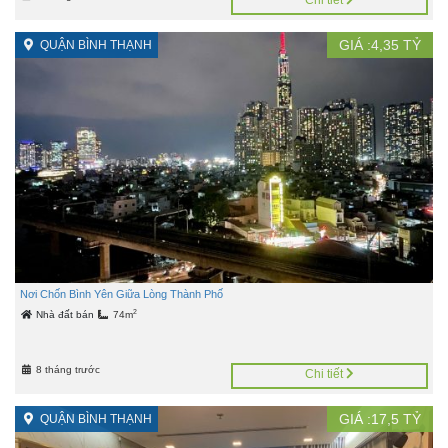
Chi tiết
GIÁ :
4,35
TỶ
QUẬN BÌNH THẠNH
Nơi Chốn Bình Yên Giữa Lòng Thành Phố
2
Nhà đất bán
74m
8 tháng trước
Chi tiết
GIÁ :
17,5
TỶ
QUẬN BÌNH THẠNH