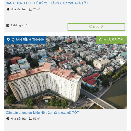
BÁN CHUNG CƯ THẾ KỶ 21 , TẦNG CAO 2PN GIÁ TỐT
2
Nhà đất bán
76m
7 tháng trước
Chi tiết
GIÁ :
3,95
TỶ
QUẬN BÌNH THẠNH
Cần bán chung cư Miếu Nổi , 2pn tầng cao giá TỐT
2
Nhà đất bán
65m