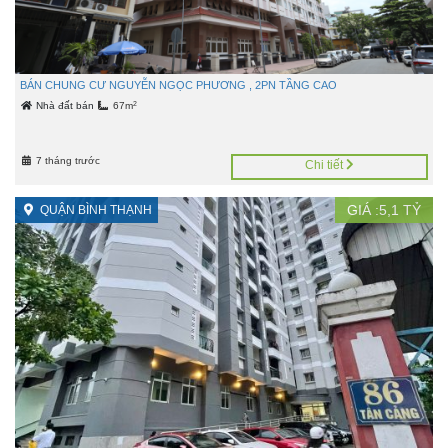
BÁN CHUNG CƯ NGUYỄN NGỌC PHƯƠNG , 2PN TẦNG CAO
2
Nhà đất bán
67m
7 tháng trước
Chi tiết
GIÁ :
5,1
TỶ
QUẬN BÌNH THẠNH