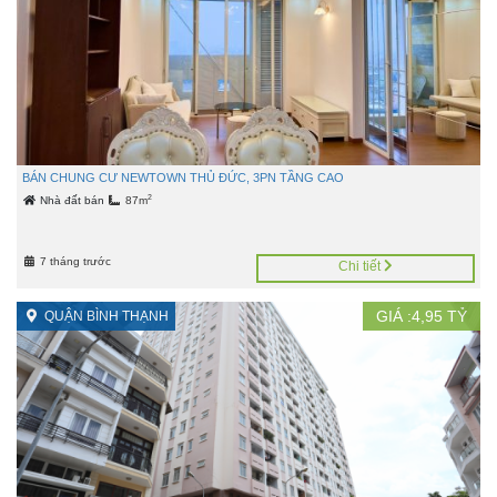
BÁN CHUNG CƯ NEWTOWN THỦ ĐỨC, 3PN TẦNG CAO
2
Nhà đất bán
87m
7 tháng trước
Chi tiết
GIÁ :
4,95
TỶ
QUẬN BÌNH THẠNH