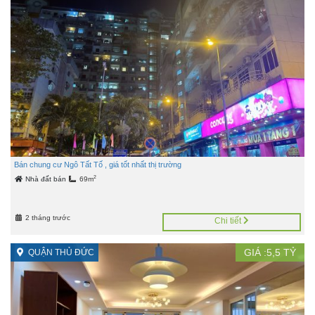
Bán chung cư Ngô Tất Tố , giá tốt nhất thị trường
2
Nhà đất bán
69m
2 tháng trước
Chi tiết
GIÁ :
5,5
TỶ
QUẬN THỦ ĐỨC