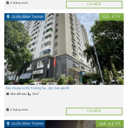
2 tháng trước
Chi tiết
GIÁ :
4
TỶ
QUẬN BÌNH THẠNH
Bán chung cư B1 Trường Sa , 2pn 2wc giá tốt
2
Nhà đất bán
50m
2 tháng trước
Chi tiết
GIÁ :
4,1
TỶ
QUẬN BÌNH THẠNH