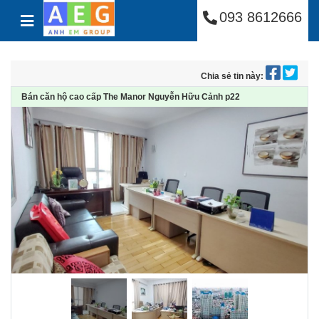
Công Ty Cổ Phần Anh
Skip to content
093 8612666
Chia sẻ tin này:
Bán căn hộ cao cấp The Manor Nguyễn Hữu Cảnh p22