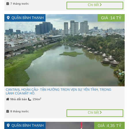
7 tháng trước
Chi tiết
GIÁ :
14
TỶ
QUẬN BÌNH THẠNH
CANTAVIL HOÀN CẦU- TẬN HƯỞNG TRỌN VẸN SỰ YÊN TĨNH, TRONG
LÀNH CỦA MẶT HỒ.
2
Nhà đất bán
154m
8 tháng trước
Chi tiết
GIÁ :
4,35
TỶ
QUẬN BÌNH THẠNH