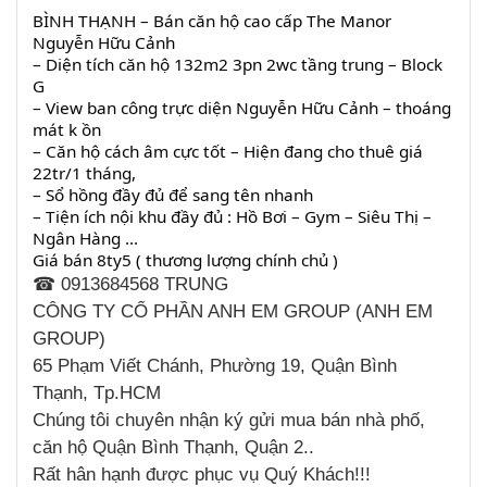
BÌNH THẠNH – Bán căn hộ cao cấp The Manor
Nguyễn Hữu Cảnh
– Diện tích căn hộ 132m2 3pn 2wc tầng trung – Block
G
– View ban công trực diện Nguyễn Hữu Cảnh – thoáng
mát k ồn
– Căn hộ cách âm cực tốt – Hiện đang cho thuê giá
22tr/1 tháng,
– Sổ hồng đầy đủ để sang tên nhanh
– Tiện ích nội khu đầy đủ : Hồ Bơi – Gym – Siêu Thị –
Ngân Hàng …
Giá bán 8ty5 ( thương lượng chính chủ )
0913684568 TRUNG
☎
CÔNG TY CỔ PHẦN ANH EM GROUP (ANH EM
GROUP)
65 Phạm Viết Chánh, Phường 19, Quận Bình
Thạnh, Tp.HCM
Chúng tôi chuyên nhận ký gửi mua bán nhà phố,
căn hộ Quận Bình Thạnh, Quận 2..
Rất hân hạnh được phục vụ Quý Khách!!!