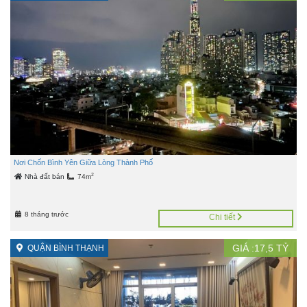
Nơi Chốn Bình Yên Giữa Lòng Thành Phố
2
Nhà đất bán
74m
8 tháng trước
Chi tiết
GIÁ :
17,5
TỶ
QUẬN BÌNH THẠNH