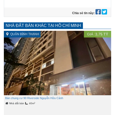
Chia sẻ tin này:
NHÀ ĐẤT BÁN KHÁC TẠI HỒ CHÍ MINH
GIÁ :
3,75
TỶ
QUẬN BÌNH THẠNH
Bán chung cư 90 Riverside Nguyễn Hữu Cảnh
2
Nhà đất bán
40m