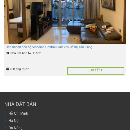
Bán nhanh căn hộ Vinhome Central Park khu đô thị Tân Cảng.
2
Nhà đất bán
115m
8 tháng trước
Chi tiết
NHÀ ĐẤT BÁN
Hồ Chí Minh
Hà Nội
Đà Nẵng