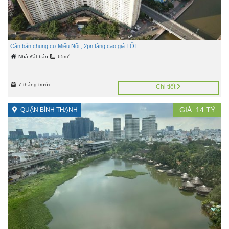
Cần bán chung cư Miếu Nổi , 2pn tầng cao giá TỐT
2
Nhà đất bán
65m
7 tháng trước
Chi tiết
GIÁ :
14
TỶ
QUẬN BÌNH THẠNH