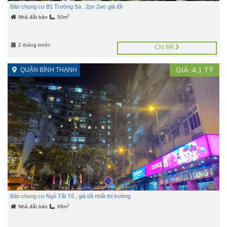
Bán chung cư B1 Trường Sa , 2pn 2wc giá tốt
2
Nhà đất bán
50m
2 tháng trước
Chi tiết
GIÁ :
4,1
TỶ
QUẬN BÌNH THẠNH
Bán chung cư Ngô Tất Tố , giá tốt nhất thị trường
2
Nhà đất bán
69m