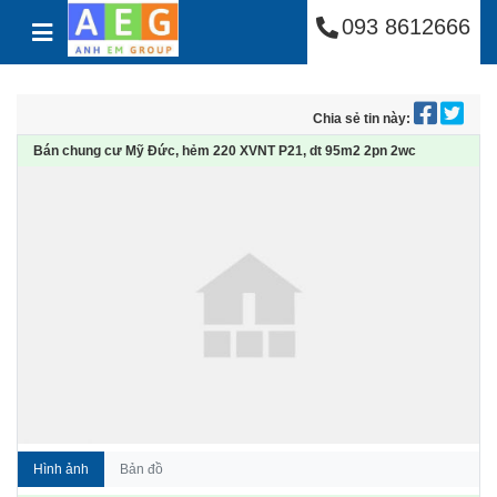
Công Ty Cổ Phần Anh
Skip to content
093 8612666
Chia sẻ tin này:
Bán chung cư Mỹ Đức, hẻm 220 XVNT P21, dt 95m2 2pn 2wc
Hình ảnh
Bản đồ