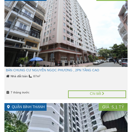
BÁN CHUNG CƯ NGUYỄN NGỌC PHƯƠNG , 2PN TẦNG CAO
2
Nhà đất bán
67m
7 tháng trước
Chi tiết
GIÁ :
5,1
TỶ
QUẬN BÌNH THẠNH