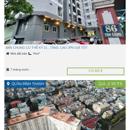
BÁN CHUNG CƯ THẾ KỶ 21 , TẦNG CAO 2PN GIÁ TỐT
2
Nhà đất bán
76m
7 tháng trước
Chi tiết
GIÁ :
3,95
TỶ
QUẬN BÌNH THẠNH