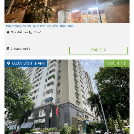
Bán chung cư 90 Riverside Nguyễn Hữu Cảnh
2
Nhà đất bán
40m
2 tháng trước
Chi tiết
GIÁ :
4
TỶ
QUẬN BÌNH THẠNH