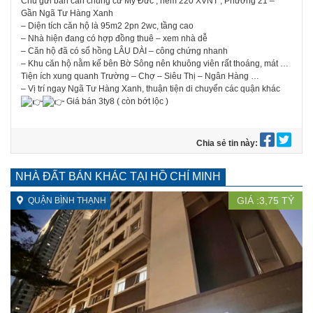
Chủ gửi bán căn chung cư Mỹ Đức , hẻm 220 XVNT , Phường 21 –
Gần Ngã Tư Hàng Xanh
– Diện tích căn hộ là 95m2 2pn 2wc, tầng cao
– Nhà hiện đang có hợp đồng thuê – xem nhà dễ
– Căn hộ đã có sổ hồng LÂU DÀI – công chứng nhanh
– Khu căn hộ nằm kế bên Bờ Sông nên khuông viên rất thoáng, mát …
Tiện ích xung quanh Trường – Chợ – Siêu Thị – Ngân Hàng …
– Vị trí ngay Ngã Tư Hàng Xanh, thuận tiện di chuyển các quận khác
Giá bán 3ty8 ( còn bớt lộc )
Chia sẻ tin này:
NHÀ ĐẤT BÁN KHÁC TẠI HỒ CHÍ MINH
GIÁ :
3,75
TỶ
QUẬN BÌNH THẠNH