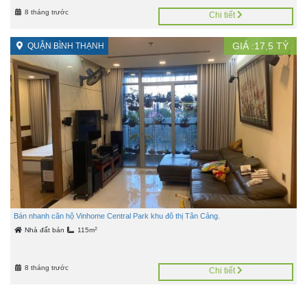
8 tháng trước
Chi tiết
GIÁ :
17,5
TỶ
QUẬN BÌNH THẠNH
Bán nhanh căn hộ Vinhome Central Park khu đô thị Tân Cảng.
2
Nhà đất bán
115m
8 tháng trước
Chi tiết