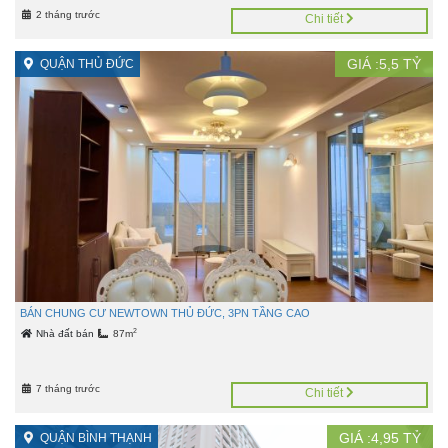
2 tháng trước
Chi tiết
GIÁ :
5,5
TỶ
QUẬN THỦ ĐỨC
BÁN CHUNG CƯ NEWTOWN THỦ ĐỨC, 3PN TẦNG CAO
2
Nhà đất bán
87m
7 tháng trước
Chi tiết
GIÁ :
4,95
TỶ
QUẬN BÌNH THẠNH