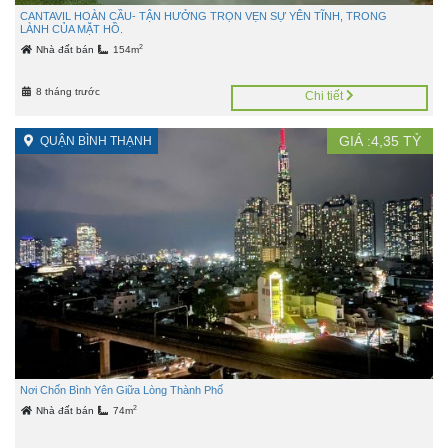
CANTAVIL HOÀN CẦU- TẬN HƯỞNG TRỌN VẸN SỰ YÊN TĨNH, TRONG
LÀNH CỦA MẶT HỒ.
2
Nhà đất bán
154m
8 tháng trước
Chi tiết
GIÁ :
4,35
TỶ
QUẬN BÌNH THẠNH
Nơi Chốn Bình Yên Giữa Lòng Thành Phố
2
Nhà đất bán
74m