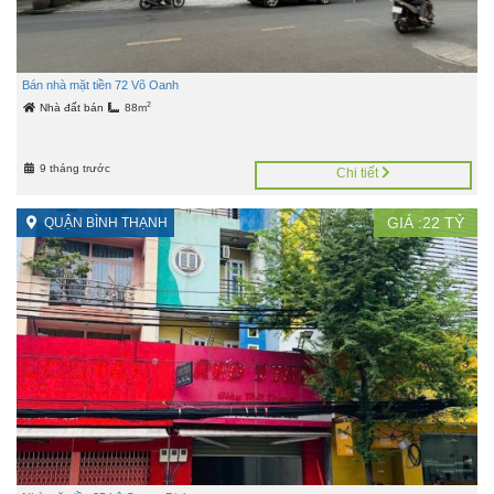
Bán nhà mặt tiền 72 Võ Oanh
2
Nhà đất bán
88m
9 tháng trước
Chi tiết
GIÁ :
22
TỶ
QUẬN BÌNH THẠNH