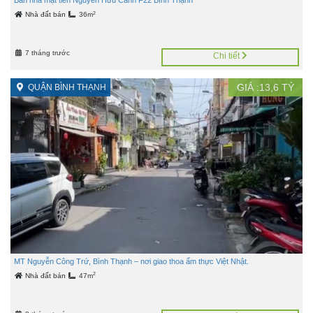
Bán nhà mặt tiền Nguyễn Hữu Cảnh F22 Bình Thạnh
2
Nhà đất bán
36m
7 tháng trước
Chi tiết
GIÁ :
13,6
TỶ
QUẬN BÌNH THẠNH
MT Nguyễn Công Trứ, Bình Thạnh – nơi giao thoa ẩm thực Việt Nhật.
2
Nhà đất bán
47m