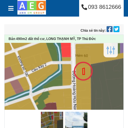
Công Ty Cổ Phần Anh
Skip to content
093 8612666
Chia sẻ tin này:
Bán 490m2 đất thổ cư, LONG THẠNH MỸ, TP Thủ Đức