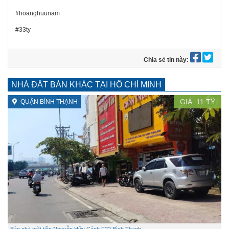
#hoanghuunam
#33ty
Chia sẻ tin này:
NHÀ ĐẤT BÁN KHÁC TẠI HỒ CHÍ MINH
GIÁ :
11
TỶ
QUẬN BÌNH THẠNH