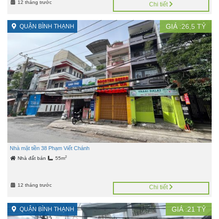
12 tháng trước
Chi tiết
GIÁ :
26,5
TỶ
QUẬN BÌNH THẠNH
Nhà mặt tiền 38 Phạm Viết Chánh
2
Nhà đất bán
55m
12 tháng trước
Chi tiết
GIÁ :
21
TỶ
QUẬN BÌNH THẠNH