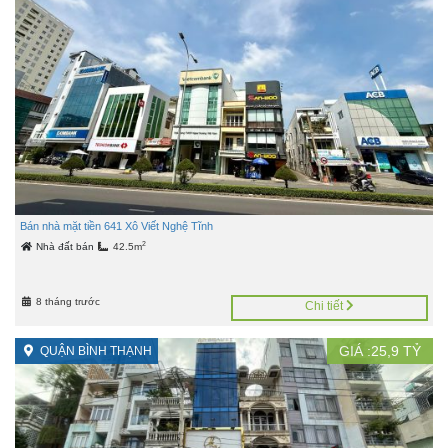
Bán nhà mặt tiền 641 Xô Viết Nghệ Tĩnh
2
Nhà đất bán
42.5m
8 tháng trước
Chi tiết
GIÁ :
25,9
TỶ
QUẬN BÌNH THẠNH