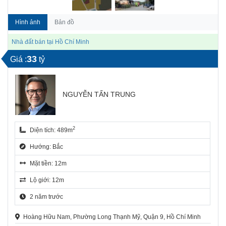
Hình ảnh
Bản đồ
Nhà đất bán tại Hồ Chí Minh
33
Giá :
tỷ
NGUYỄN TẤN TRUNG
2
Diện tích: 489m
Hướng: Bắc
Mặt tiền: 12m
Lộ giới: 12m
2 năm trước
Hoàng Hữu Nam, Phường Long Thạnh Mỹ, Quận 9, Hồ Chí Minh