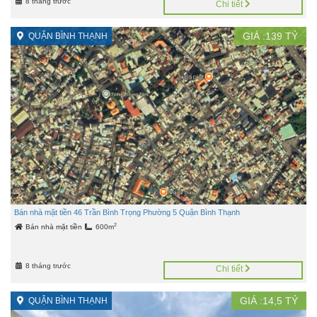
8 tháng trước
Chi tiết
GIÁ :
139
TỶ
QUẬN BÌNH THẠNH
Bán nhà mặt tiền 46 Trần Bình Trọng Phường 5 Quận Bình Thạnh
2
Bán nhà mặt tiền
600m
8 tháng trước
Chi tiết
GIÁ :
14,5
TỶ
QUẬN BÌNH THẠNH