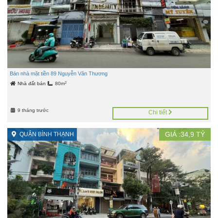
Bán nhà mặt tiền 89 Nguyễn Văn Thương
2
Nhà đất bán
80m
9 tháng trước
Chi tiết
GIÁ :
34,9
TỶ
QUẬN BÌNH THẠNH