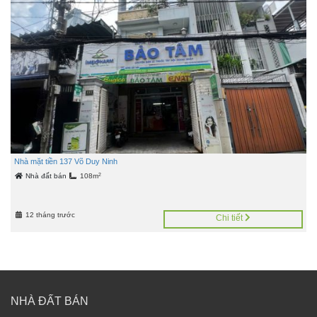
Nhà mặt tiền 137 Võ Duy Ninh
2
Nhà đất bán
108m
12 tháng trước
Chi tiết
NHÀ ĐẤT BÁN