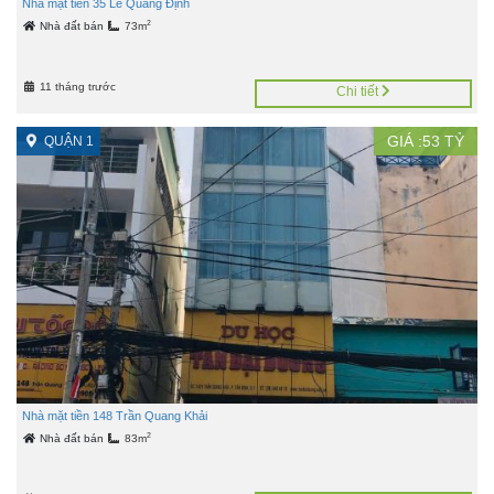
Nhà mặt tiền 35 Lê Quang Định
2
Nhà đất bán
73m
11 tháng trước
Chi tiết
GIÁ :
53
TỶ
QUẬN 1
Nhà mặt tiền 148 Trần Quang Khải
2
Nhà đất bán
83m