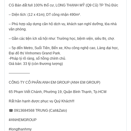
CG Bán đất full 100% thổ cư, LONG THẠNH MỸ (Q9 Cũ) TP Thủ Đức
– Diện tích: (12 x 41m); DT công nhận 490m².
– Phù hợp xây dựng căn hộ dịch vụ, khách sạn nghỉ dưỡng, tòa nhà
văn phòng.
– Gần các tiện ích xã hội như: Trường học, bệnh viện, siêu thị, chợ.
– 5p đến Metro, Suối Tiên, Bến xe, Khu công nghệ cao, Làng đại học,
Đại đô thị Vinhomes Grand Park.
-Pháp lý rõ ràng, sổ hồng chính chủ.
Giá bán: 33 tỷ (còn thương lượng)
——————
CÔNG TY CỔ PHẦN ANH EM GROUP (ANH EM GROUP)
65 Phạm Viết Chánh, Phường 19, Quận Bình Thạnh, Tp.HCM
Rất hân hạnh được phục vụ Quý Khách!!!
☎ 0913684568 TRUNG (Call&Zalo)
#ANHEMGROUP
#longthanhmy