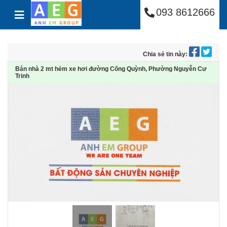
Công Ty Cổ Phần Anh
Skip to content
093 8612666
Chia sẻ tin này:
Bán nhà 2 mt hẻm xe hơi đường Cống Quỳnh, Phường Nguyễn Cư
Trinh