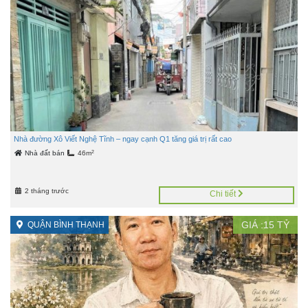
Nhà đường Xô Viết Nghệ Tĩnh – ngay cạnh Q1 tăng giá trị rất cao
2
Nhà đất bán
46m
2 tháng trước
Chi tiết
GIÁ :
15
TỶ
QUẬN BÌNH THẠNH