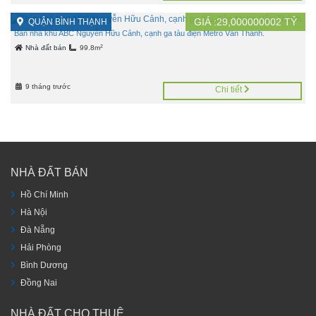
GIÁ :
29,000000002
TỶ
QUẬN BÌNH THẠNH
Bán nhà khu ABC Nguyễn Hữu Cảnh, cạnh ga tàu điện Metro Văn Thánh.
2
Nhà đất bán
99.8m
9 tháng trước
Chi tiết
NHÀ ĐẤT BÁN
Hồ Chí Minh
Hà Nội
Đà Nẵng
Hải Phòng
Bình Dương
Đồng Nai
NHÀ ĐẤT CHO THUÊ