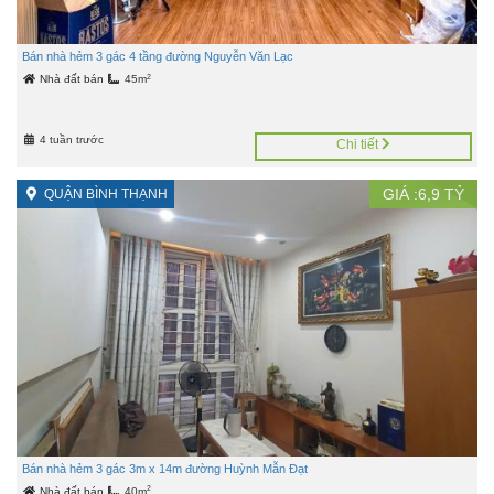
Bán nhà hẻm 3 gác 4 tầng đường Nguyễn Văn Lạc
2
Nhà đất bán
45m
4 tuần trước
Chi tiết
GIÁ :
6,9
TỶ
QUẬN BÌNH THẠNH
Bán nhà hẻm 3 gác 3m x 14m đường Huỳnh Mẫn Đạt
2
Nhà đất bán
40m