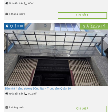
2
Nhà đất bán
60m
4 tháng trước
Chi tiết
GIÁ :
12,79
TỶ
QUẬN 10
Bán nhà 4 tầng đường Đồng Nai – Trung tâm Quận 10
2
Nhà đất bán
50.1m
8 tháng trước
Chi tiết