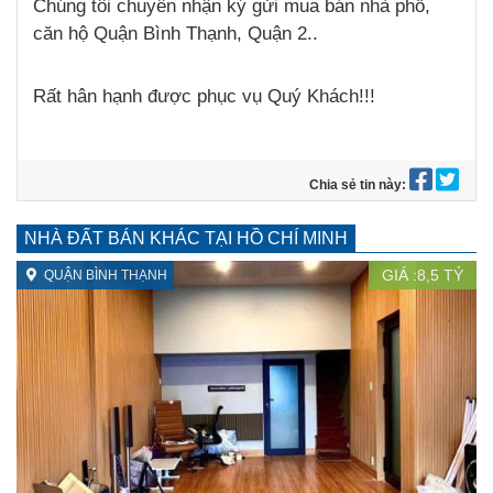
Chúng tôi chuyên nhận ký gửi mua bán nhà phố,
căn hộ Quận Bình Thạnh, Quận 2..
Rất hân hạnh được phục vụ Quý Khách!!!
Chia sẻ tin này:
NHÀ ĐẤT BÁN KHÁC TẠI HỒ CHÍ MINH
GIÁ :
8,5
TỶ
QUẬN BÌNH THẠNH