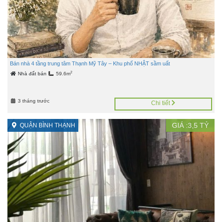
Bán nhà 4 tầng trung tâm Thạnh Mỹ Tây – Khu phố NHẬT sầm uất
2
Nhà đất bán
59.6m
3 tháng trước
Chi tiết
GIÁ :
3,5
TỶ
QUẬN BÌNH THẠNH