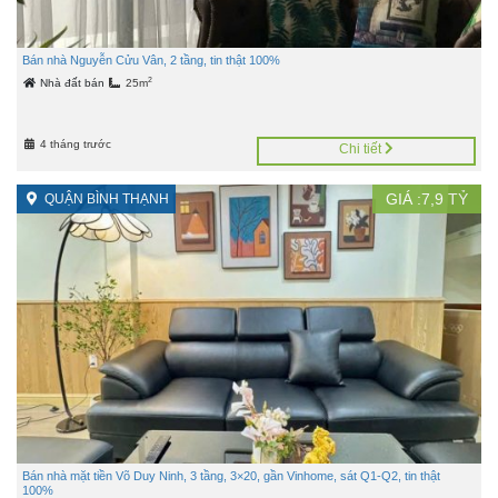
Bán nhà Nguyễn Cửu Vân, 2 tầng, tin thật 100%
2
Nhà đất bán
25m
4 tháng trước
Chi tiết
GIÁ :
7,9
TỶ
QUẬN BÌNH THẠNH
Bán nhà mặt tiền Võ Duy Ninh, 3 tầng, 3×20, gần Vinhome, sát Q1-Q2, tin thật
100%