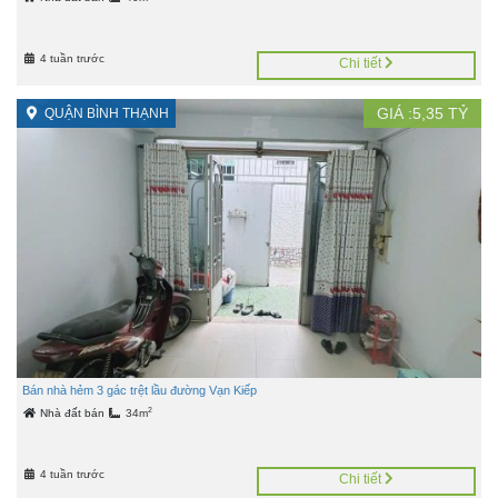
4 tuần trước
Chi tiết
GIÁ :
5,35
TỶ
QUẬN BÌNH THẠNH
Bán nhà hẻm 3 gác trệt lầu đường Vạn Kiếp
2
Nhà đất bán
34m
4 tuần trước
Chi tiết