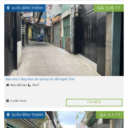
GIÁ :
5,95
TỶ
QUẬN BÌNH THẠNH
Bán nhà 2 tầng hẻm 3m đường Xô Viết Nghệ Tĩnh
2
Nhà đất bán
50m
4 tuần trước
Chi tiết
GIÁ :
6,3
TỶ
QUẬN BÌNH THẠNH