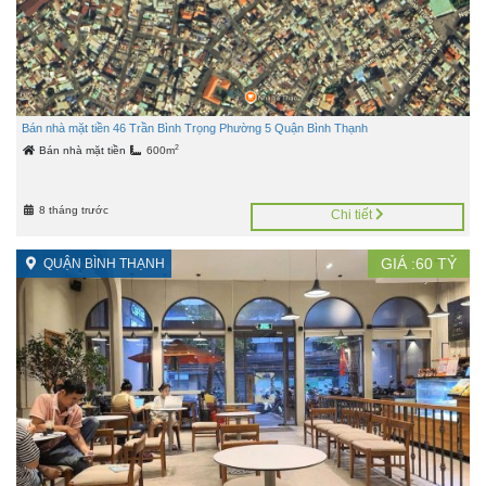
Bán nhà mặt tiền 46 Trần Bình Trọng Phường 5 Quận Bình Thạnh
2
Bán nhà mặt tiền
600m
8 tháng trước
Chi tiết
GIÁ :
60
TỶ
QUẬN BÌNH THẠNH