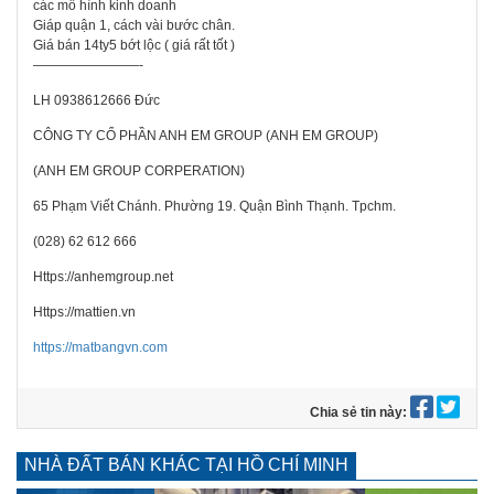
các mô hình kinh doanh
Giáp quận 1, cách vài bước chân.
Giá bán 14ty5 bớt lộc ( giá rất tốt )
————————-
LH 0938612666 Đức
CÔNG TY CỔ PHẦN ANH EM GROUP (ANH EM GROUP)
(ANH EM GROUP CORPERATION)
65 Phạm Viết Chánh. Phường 19. Quận Bình Thạnh. Tpchm.
(028) 62 612 666
Https://anhemgroup.net
Https://mattien.vn
https://matbangvn.com
Chia sẻ tin này:
NHÀ ĐẤT BÁN KHÁC TẠI HỒ CHÍ MINH