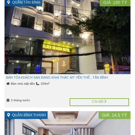
GIÁ :
180
TỶ
QUẬN TÂN BÌNH
BÁN TÒA KHÁCH SẠN ĐANG KHAI THÁC MT YÊN THẾ , TÂN BÌNH
2
Bán nhà mặt tiền
326m
2 tháng trước
Chi tiết
GIÁ :
14,5
TỶ
QUẬN BÌNH THẠNH