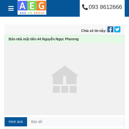
Công Ty Cổ Phần Anh
Skip to content
093 8612666
Chia sẻ tin này:
Bán nhà mặt tiền 44 Nguyễn Ngọc Phương
Hình ảnh
Bản đồ