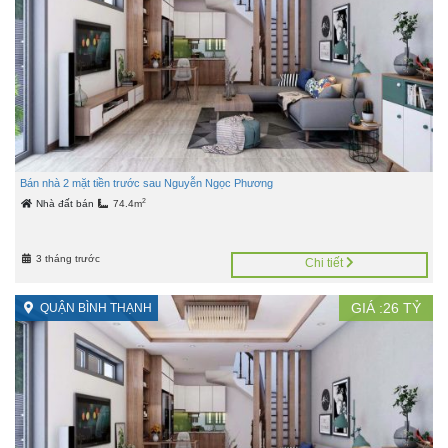
Bán nhà 2 mặt tiền trước sau Nguyễn Ngọc Phương
2
Nhà đất bán
74.4m
3 tháng trước
Chi tiết
GIÁ :
26
TỶ
QUẬN BÌNH THẠNH