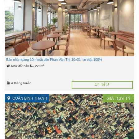
Bán nhà ngang 10m mặt tiền Phan Văn Trị, 10×31, tin thật 100%
2
Nhà đất bán
228m
4 tháng trước
Chi tiết
GIÁ :
139
TỶ
QUẬN BÌNH THẠNH