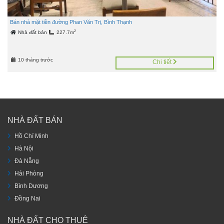
Bán nhà mặt tiền đường Phan Văn Trị, Bình Thạnh
2
Nhà đất bán
227.7m
10 tháng trước
Chi tiết
NHÀ ĐẤT BÁN
Hồ Chí Minh
Hà Nội
Đà Nẵng
Hải Phòng
Bình Dương
Đồng Nai
NHÀ ĐẤT CHO THUÊ