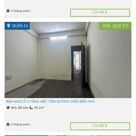
3 tháng trước
Chi tiết
GIÁ :
15,5
TỶ
QUẬN 10
BÁN NHÀ CŨ 3 TẦNG MẶT TIỀN ĐƯỜNG ĐIỆN BIÊN PHỦ
2
Nhà đất bán
88.2m
3 tháng trước
Chi tiết