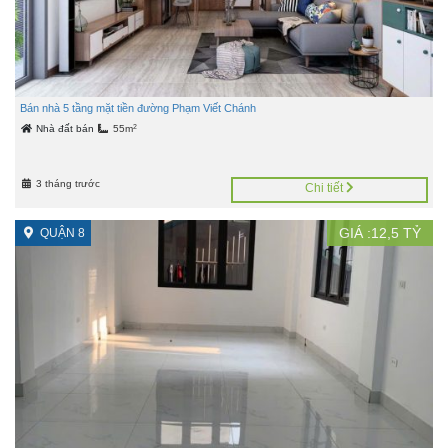
Bán nhà 5 tầng mặt tiền đường Phạm Viết Chánh
2
Nhà đất bán
55m
3 tháng trước
Chi tiết
GIÁ :
12,5
TỶ
QUẬN 8