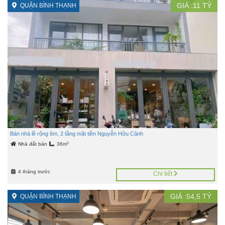
GIÁ :
11
TỶ
QUẬN BÌNH THẠNH
Bán nhà lề rộng 6m, 2 tầng mặt tiền Nguyễn Hữu Cảnh
2
Nhà đất bán
36m
4 tháng trước
Chi tiết
GIÁ :
54,5
TỶ
QUẬN BÌNH THẠNH