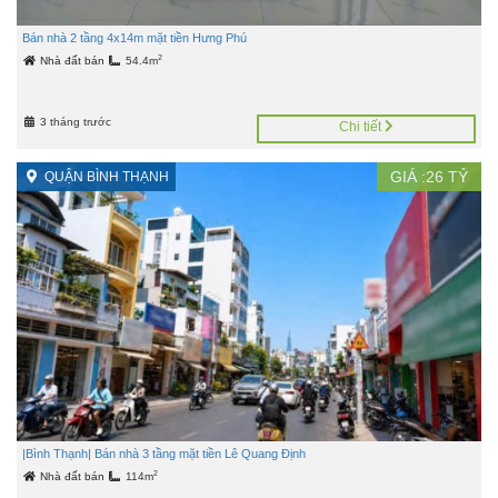
Bán nhà 2 tầng 4x14m mặt tiền Hưng Phú
2
Nhà đất bán
54.4m
3 tháng trước
Chi tiết
GIÁ :
26
TỶ
QUẬN BÌNH THẠNH
|Bình Thạnh| Bán nhà 3 tầng mặt tiền Lê Quang Định
2
Nhà đất bán
114m