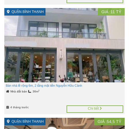
GIÁ :
11
TỶ
QUẬN BÌNH THẠNH
Bán nhà lề rộng 6m, 2 tầng mặt tiền Nguyễn Hữu Cảnh
2
Nhà đất bán
36m
4 tháng trước
Chi tiết
GIÁ :
54,5
TỶ
QUẬN BÌNH THẠNH