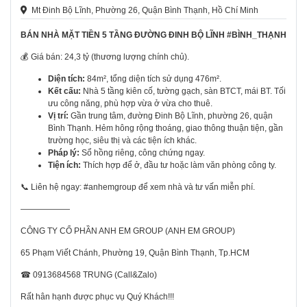
Mt Đinh Bộ Lĩnh, Phường 26, Quận Bình Thạnh, Hồ Chí Minh
BÁN NHÀ MẶT TIỀN 5 TẦNG ĐƯỜNG ĐINH BỘ LĨNH
#BÌNH_THẠNH
💰 Giá bán: 24,3 tỷ (thương lượng chính chủ).
Diện tích:
84m², tổng diện tích sử dụng 476m².
Kết cấu:
Nhà 5 tầng kiên cố, tường gạch, sàn BTCT, mái BT. Tối
ưu công năng, phù hợp vừa ở vừa cho thuê.
Vị trí:
Gần trung tâm, đường Đinh Bộ Lĩnh, phường 26, quận
Bình Thạnh. Hẻm hông rộng thoáng, giao thông thuận tiện, gần
trường học, siêu thị và các tiện ích khác.
Pháp lý:
Sổ hồng riêng, công chứng ngay.
Tiện ích:
Thích hợp để ở, đầu tư hoặc làm văn phòng công ty.
📞 Liên hệ ngay: #anhemgroup để xem nhà và tư vấn miễn phí.
——————
CÔNG TY CỔ PHẦN ANH EM GROUP (ANH EM GROUP)
65 Phạm Viết Chánh, Phường 19, Quận Bình Thạnh, Tp.HCM
☎ 0913684568 TRUNG (Call&Zalo)
Rất hân hạnh được phục vụ Quý Khách!!!