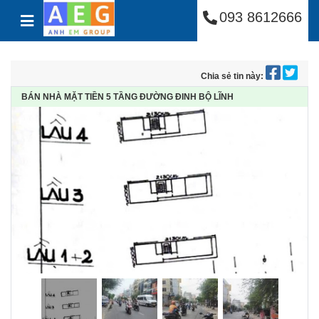
Công Ty Cổ Phần Anh
Skip to content
093 8612666
Chia sẻ tin này:
BÁN NHÀ MẶT TIỀN 5 TẦNG ĐƯỜNG ĐINH BỘ LĨNH