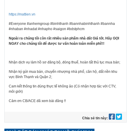
https://mattien.vn
#Everyone #anhemgroup #binhthanh #bannhabinhthanh #bannha
#nhaban #nhadat #nhapho #saigon #bdstphcm
Ngoài ra chúng tôi còn r
ấ
t nhi
ề
u s
ả
n ph
ẩ
m nhà
đấ
t Giá t
ố
t. Hãy G
Ọ
I
NGAY cho chúng tôi
để
đượ
c t
ư
v
ấ
n hoàn toàn mi
ễ
n phí!!!
Nhận dịch vụ làm hồ sơ đăng bộ, đóng thuế, hoàn tất thủ tục mua bán;
Nhận ký gửi mua bán, chuyển nhượng nhà phố, căn hộ, đất nền khu
vực Bình Thạnh và Quận 2;
Cam kết thông tin đúng thực tế không ảo (Có nhận hợp tác với CTV,
môi giới)
Cảm ơn CB/ACE đã xem bài đăng !!
Chia sẻ tin này: