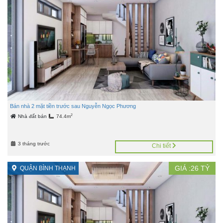
Bán nhà 2 mặt tiền trước sau Nguyễn Ngọc Phương
2
Nhà đất bán
74.4m
3 tháng trước
Chi tiết
GIÁ :
26
TỶ
QUẬN BÌNH THẠNH