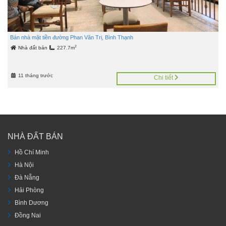
Bán nhà mặt tiền đường Phan Văn Trị, Bình Thạnh
2
Nhà đất bán
227.7m
11 tháng trước
Chi tiết
NHÀ ĐẤT BÁN
Hồ Chí Minh
Hà Nội
Đà Nẵng
Hải Phòng
Bình Dương
Đồng Nai