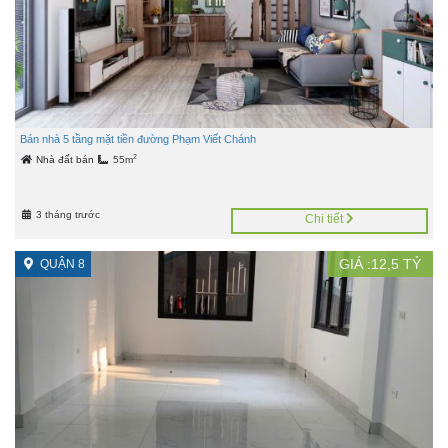
Bán nhà 5 tầng mặt tiền đường Phạm Viết Chánh
2
Nhà đất bán
55m
3 tháng trước
Chi tiết
GIÁ :
12,5
TỶ
QUẬN 8