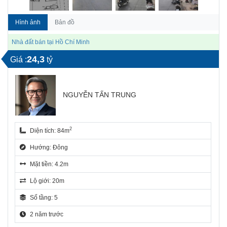
Hình ảnh
Bản đồ
Nhà đất bán tại Hồ Chí Minh
24,3
Giá :
tỷ
NGUYỄN TẤN TRUNG
2
Diện tích: 84m
Hướng: Đông
Mặt tiền: 4.2m
Lộ giới: 20m
Số tầng: 5
2 năm trước