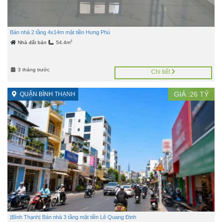
Bán nhà 2 tầng 4x14m mặt tiền Hưng Phú
2
Nhà đất bán
54.4m
3 tháng trước
Chi tiết
GIÁ :
26
TỶ
QUẬN BÌNH THẠNH
|Bình Thạnh| Bán nhà 3 tầng mặt tiền Lê Quang Định