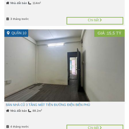
2
Nhà đất bán
114m
3 tháng trước
Chi tiết
GIÁ :
15,5
TỶ
QUẬN 10
BÁN NHÀ CŨ 3 TẦNG MẶT TIỀN ĐƯỜNG ĐIỆN BIÊN PHỦ
2
Nhà đất bán
88.2m
4 tháng trước
Chi tiết