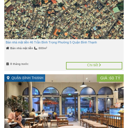
Bán nhà mặt tiền 46 Trần Bình Trọng Phường 5 Quận Bình Thạnh
2
Bán nhà mặt tiền
600m
8 tháng trước
Chi tiết
GIÁ :
60
TỶ
QUẬN BÌNH THẠNH