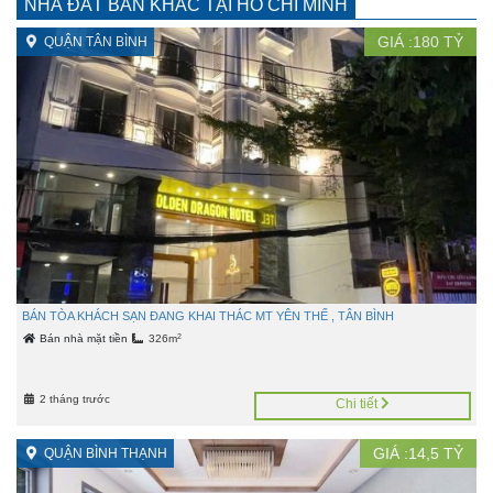
NHÀ ĐẤT BÁN KHÁC TẠI HỒ CHÍ MINH
GIÁ :
180
TỶ
QUẬN TÂN BÌNH
BÁN TÒA KHÁCH SẠN ĐANG KHAI THÁC MT YÊN THẾ , TÂN BÌNH
2
Bán nhà mặt tiền
326m
2 tháng trước
Chi tiết
GIÁ :
14,5
TỶ
QUẬN BÌNH THẠNH