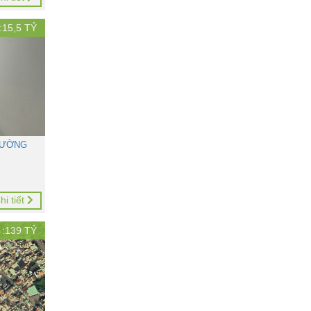
:
15,5
TỶ
ĐƯỜNG
hi tiết
 :
139
TỶ