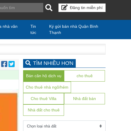
Đăng tin miễn phí
a nhà văn
Tin
Ký gửi bán nhà Quận Bình
tức
Thạnh
TÌM NHIỀU HƠN
:
Bán căn hộ dịch vụ
cho thuê
Cho thuê nhà ngõ/hẻm
Cho thuê Villa
Nhà đất bán
Nhà đất cho thuê