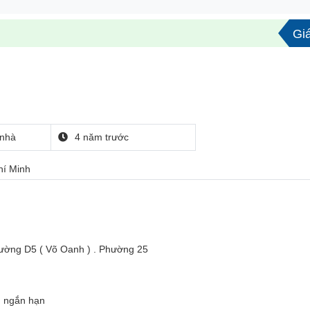
Giá
nhà
4 năm trước
hí Minh
đường D5 ( Võ Oanh ) . Phường 25
g ngắn hạn