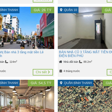
GIÁ :
26
TỶ
GIÁ 
BÌNH THẠNH
QUẬN 10
h| Bán nhà 3 tầng mặt tiền Lê
BÁN NHÀ CŨ 3 TẦNG MẶT TIỀN 
nh
ĐIỆN BIÊN PHỦ
2
2
 bán
114m
Nhà đất bán
88.2m
trước
4 tháng trước
Chi tiết
C
GIÁ :
54,5
TỶ
GIÁ
BÌNH THẠNH
QUẬN BÌNH THẠNH