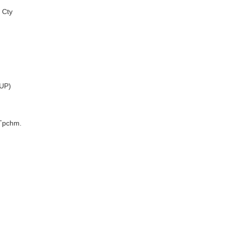
 Cty
UP)
Tpchm.