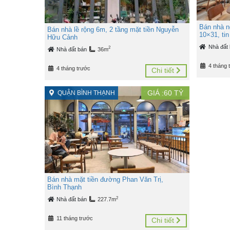
Bán nhà n
Bán nhà lề rộng 6m, 2 tầng mặt tiền Nguyễn
10×31, ti
Hữu Cảnh
Nhà đất
2
Nhà đất bán
36m
4 tháng 
4 tháng trước
Chi tiết
GIÁ :
60
TỶ
QUẬN BÌNH THẠNH
Bán nhà mặt tiền đường Phan Văn Trị,
Bình Thạnh
2
Nhà đất bán
227.7m
11 tháng trước
Chi tiết