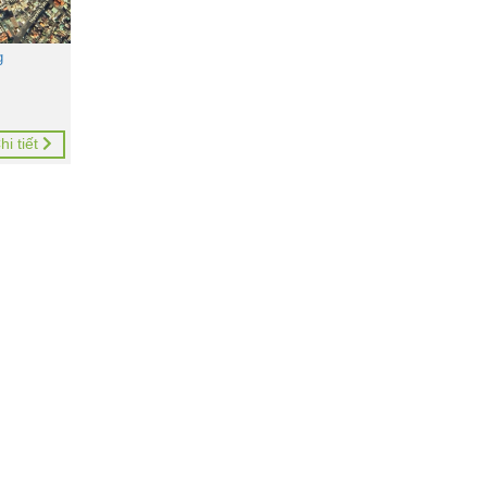
g
hi tiết