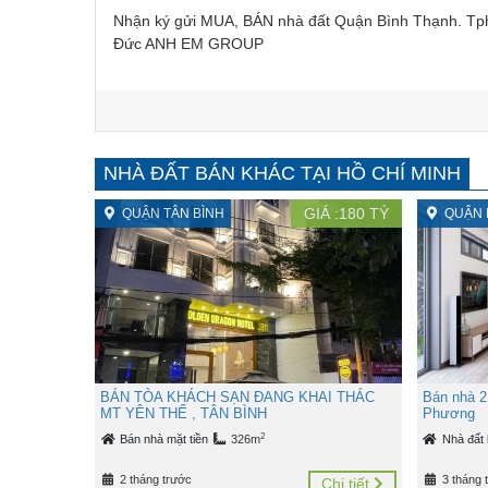
Nhận ký gửi MUA, BÁN nhà đất Quận Bình Thạnh. Tph
Đức ANH EM GROUP
NHÀ ĐẤT BÁN KHÁC TẠI HỒ CHÍ MINH
GIÁ :
180
TỶ
QUẬN TÂN BÌNH
QUẬN 
BÁN TÒA KHÁCH SẠN ĐANG KHAI THÁC
Bán nhà 2
MT YÊN THẾ , TÂN BÌNH
Phương
2
Bán nhà mặt tiền
326m
Nhà đất
2 tháng trước
3 tháng 
Chi tiết