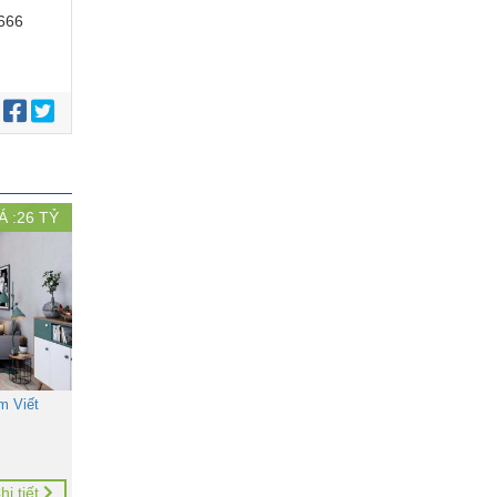
 666
:
Á :
26
TỶ
m Viết
hi tiết