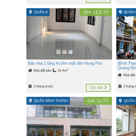
GIÁ :
12,5
TỶ
QUẬN 8
QUẬN 
Bán nhà 2 tầng 4x14m mặt tiền Hưng Phú
|Bình Thạn
Quang Đị
2
Nhà đất bán
54.4m
Nhà đất
3 tháng trước
3 tháng 
Chi tiết
GIÁ :
11
TỶ
QUẬN BÌNH THẠNH
QUẬN 