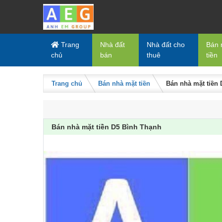
Skip to content
Trang
Nhà đất
Nhà đất cho
Bán 
chủ
bán
thuê
tiền
Trang chủ
Bán nhà mặt tiền
Bán nhà mặt tiền
Bán nhà mặt tiền D5 Bình Thạnh