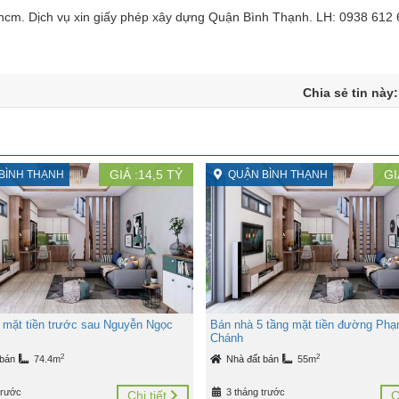
cm. Dịch vụ xin giấy phép xây dựng Quận Bình Thạnh. LH: 0938 612
Chia sẻ tin này
GIÁ :
14,5
TỶ
GI
BÌNH THẠNH
QUẬN BÌNH THẠNH
 mặt tiền trước sau Nguyễn Ngọc
Bán nhà 5 tầng mặt tiền đường Phạ
Chánh
2
2
 bán
74.4m
Nhà đất bán
55m
trước
3 tháng trước
Chi tiết
C