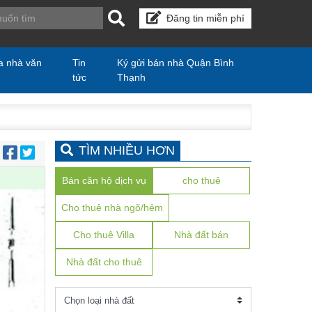
Đăng tin miễn phí
a nhà văn
Tin
Ký gửi bán nhà Quận Bình
tức
Thạnh
TÌM NHIỀU HƠN
:
Bán căn hộ dịch vụ
cho thuê
Cho thuê nhà ngõ/hẻm
Cho thuê Villa
Nhà đất bán
Nhà đất cho thuê