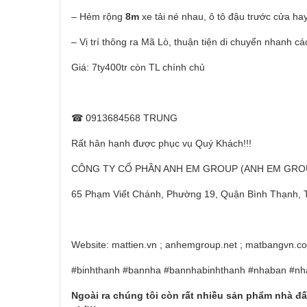
– Hẻm rộng
8m
xe tải né nhau, ô tô đậu trước cửa h
– Vị trí thông ra Mã Lò, thuận tiện di chuyển nhanh c
Giá: 7ty400tr còn TL chính chủ
☎ 0913684568 TRUNG
Rất hân hạnh được phục vụ Quý Khách!!!
CÔNG TY CỔ PHẦN ANH EM GROUP (ANH EM GRO
65 Phạm Viết Chánh, Phường 19, Quận Bình Thạnh,
Website: mattien.vn ; anhemgroup.net ; matbangvn.c
#binhthanh #bannha #bannhabinhthanh #nhaban #nh
Ngoài ra chúng tôi còn r
ấ
t nhi
ề
u s
ả
n ph
ẩ
m nhà
đấ