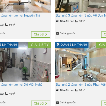
 tầng hẻm xe hơi Nguyễn Thị
Bán nhà 3 tầng hẻm 3 gác Võ Duy N
.
2
Nhà đất bán
90m
2
 bán
66m
trước
3 tháng trước
Chi tiết
C
GIÁ :
7,5
TỶ
GIÁ 
BÌNH THẠNH
QUẬN BÌNH THẠNH
 tầng hẻm xe hơi Xô Viết Nghệ
Bán nhà 2 tầng hẻm 3 gác Phan Vă
2
Nhà đất bán
60m
2
 bán
45m
trước
3 tháng trước
Chi tiết
C