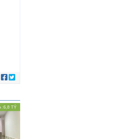
:
 :
6,8
TỶ