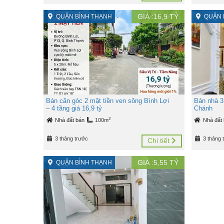
GIÁ :
16,9
TỶ
QUẬN BÌNH THẠNH
QUẬN 
Bán căn góc 2 mặt tiền ven sông Bình Lợi
Bán nhà 3
– 4 tầng giá 16,9 tỷ
Chánh
2
Nhà đất bán
100m
Nhà đất
3 tháng trước
3 tháng 
Chi tiết
GIÁ :
5,55
TỶ
QUẬN BÌNH THẠNH