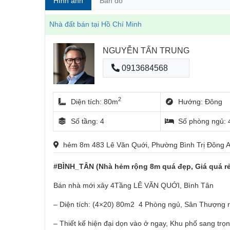
Hình ảnh
Bản đồ
Nhà đất bán tại Hồ Chí Minh
NGUYỄN TẤN TRUNG
0913684568
2
Diện tích: 80m
Hướng: Đông
Số tầng: 4
Số phòng ngủ: 
hẻm 8m 483 Lê Văn Quới, Phường Bình Trị Đông A
#BÌNH_TÂN (Nhà hẻm rộng 8m quá đẹp, Giá quá r
Bán nhà mới xây 4Tầng LÊ VĂN QUỚI, Bình Tân
– Diện tích: (4×20) 80m2 4 Phòng ngủ, Sân Thượng 
– Thiết kế hiện đại dọn vào ở ngay, Khu phố sang tr