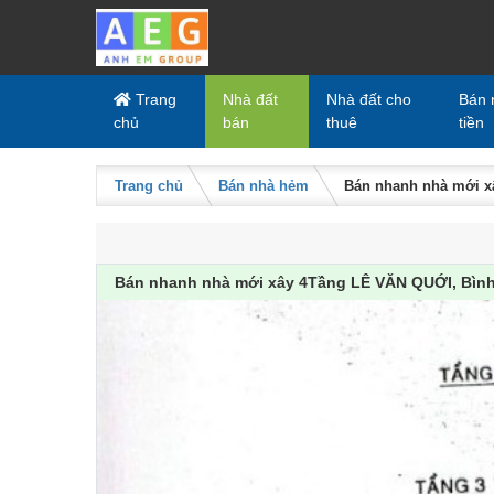
Skip to content
Trang
Nhà đất
Nhà đất cho
Bán 
chủ
bán
thuê
tiền
Trang chủ
Bán nhà hẻm
Bán nhanh nhà mới x
Bán nhanh nhà mới xây 4Tầng LÊ VĂN QUỚI, Bình