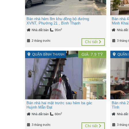
Bán nhà hẻm 8m khu đồng bộ đường
Bán nhà 4
XVNT, Phường 21 , Bình Thạnh
Minh Khai
2
Nhà đất bán
95m
Nhà đất
2 tháng trước
3 tháng 
Chi tiết
GIÁ :
7,9
TỶ
QUẬN BÌNH THẠNH
QUẬN 
Bán nhà hai mặt trước sau hẻm ba gác
Bán nhà 2
Huỳnh Mẫn Đạt
Tĩnh
2
Nhà đất bán
60m
Nhà đất
3 tháng trước
3 tháng 
Chi tiết