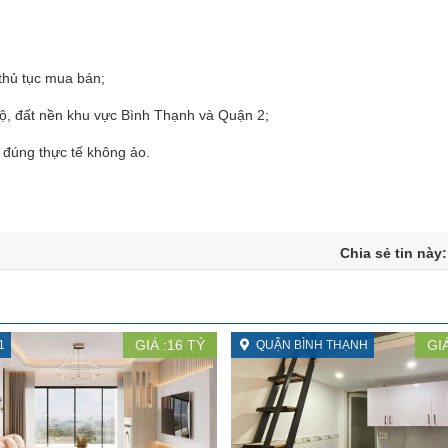
thủ tục mua bán;
ộ, đất nền khu vực Bình Thạnh và Quận 2;
n đúng thực tế không ảo.
Chia sẻ tin này
GIÁ :
16
TỶ
GIÁ
1
QUẬN BÌNH THẠNH