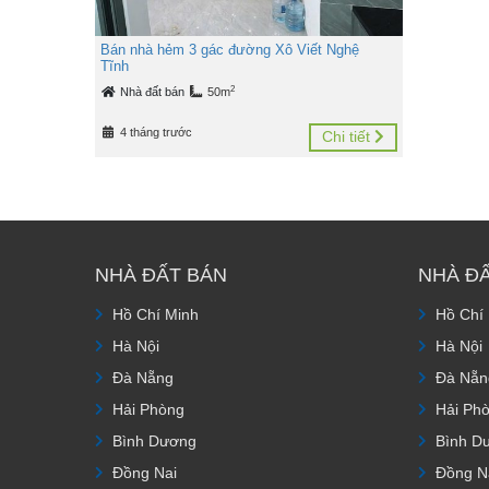
Bán nhà hẻm 3 gác đường Xô Viết Nghệ
Tĩnh
2
Nhà đất bán
50m
4 tháng trước
Chi tiết
NHÀ ĐẤT BÁN
NHÀ Đ
Hồ Chí Minh
Hồ Chí
Hà Nội
Hà Nội
Đà Nẵng
Đà Nẵn
Hải Phòng
Hải Ph
Bình Dương
Bình D
Đồng Nai
Đồng N