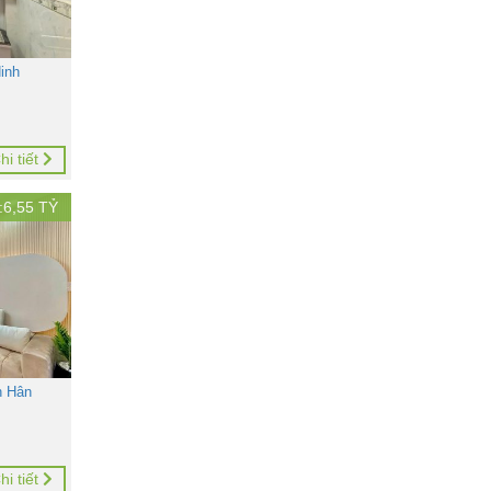
inh
hi tiết
:
6,55
TỶ
n Hân
hi tiết