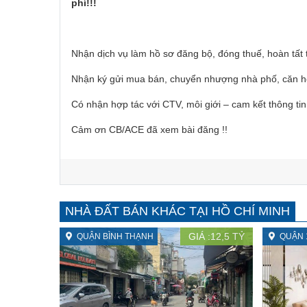
phí!!!
Nhận dịch vụ làm hồ sơ đăng bộ, đóng thuế, hoàn tất 
Nhận ký gửi mua bán, chuyển nhượng nhà phố, căn h
Có nhận hợp tác với CTV, môi giới – cam kết thông ti
Cảm ơn CB/ACE đã xem bài đăng !!
NHÀ ĐẤT BÁN KHÁC TẠI HỒ CHÍ MINH
GIÁ :
12,5
TỶ
QUẬN BÌNH THẠNH
QUẬN 