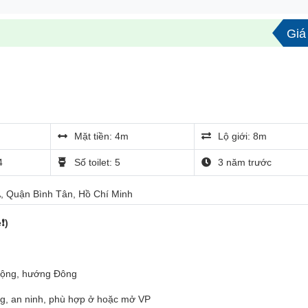
Giá 
Mặt tiền: 4m
Lộ giới: 8m
4
Số toilet: 5
3 năm trước
, Quận Bình Tân, Hồ Chí Minh
ẻ
❗️)
rộng, hướng Đông
ọng, an ninh, phù hợp ở hoặc mở VP