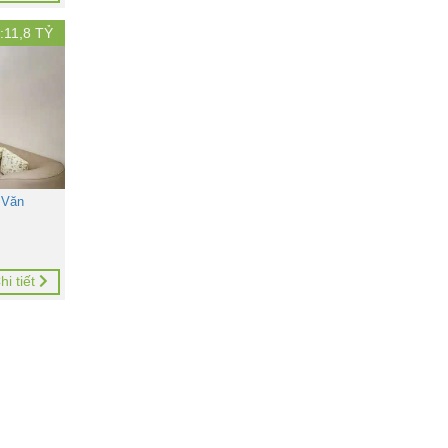
:
11,8
TỶ
 Văn
hi tiết