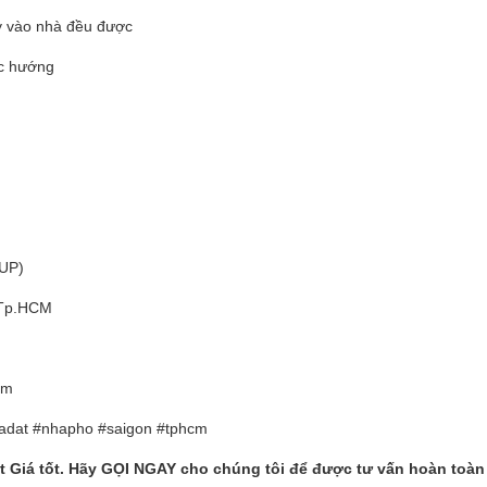
ay vào nhà đều được
ác hướng
UP)
 Tp.HCM
om
adat #nhapho #saigon #tphcm
t Giá t
ố
t. Hãy G
Ọ
I NGAY cho chúng tôi
để
đượ
c t
ư
v
ấ
n hoàn toàn