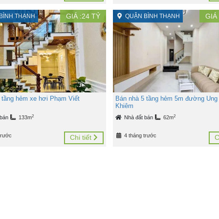
GIÁ :
24
TỶ
GIÁ 
BÌNH THẠNH
QUẬN BÌNH THẠNH
 tầng hẻm xe hơi Phạm Viết
Bán nhà 5 tầng hẻm 5m đường Ung
Khiêm
2
2
 bán
133m
Nhà đất bán
62m
trước
4 tháng trước
Chi tiết
C