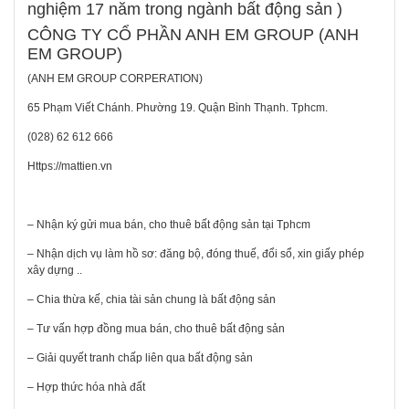
nghiệm 17 năm trong ngành bất động sản )
CÔNG TY CỔ PHẦN ANH EM GROUP (ANH
EM GROUP)
(ANH EM GROUP CORPERATION)
65 Phạm Viết Chánh. Phường 19. Quận Bình Thạnh. Tphcm.
(028) 62 612 666
Https://mattien.vn
– Nhận ký gửi mua bán, cho thuê bất động sản tại Tphcm
– Nhận dịch vụ làm hồ sơ: đăng bộ, đóng thuế, đổi sổ, xin giấy phép
xây dựng ..
– Chia thừa kế, chia tài sản chung là bất động sản
– Tư vấn hợp đồng mua bán, cho thuê bất động sản
– Giải quyết tranh chấp liên qua bất động sản
– Hợp thức hóa nhà đất