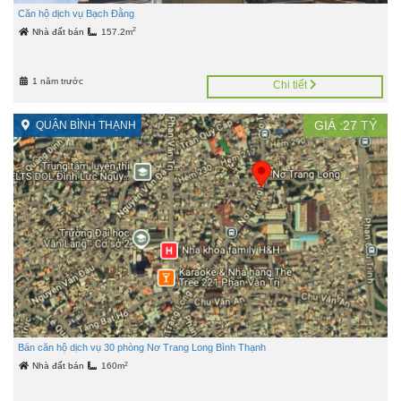
Căn hộ dịch vụ Bạch Đằng
2
Nhà đất bán
157.2m
1 năm trước
Chi tiết
GIÁ :
27
TỶ
QUẬN BÌNH THẠNH
Bán căn hộ dịch vụ 30 phòng Nơ Trang Long Bình Thạnh
2
Nhà đất bán
160m