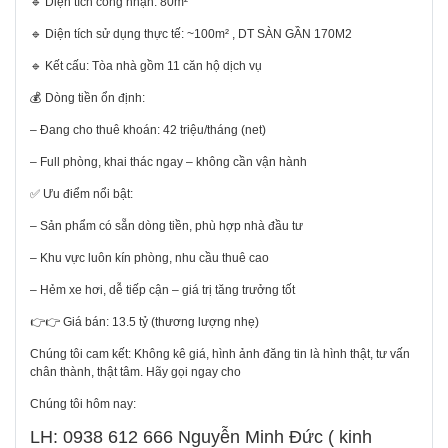
🔹 Diện tích công nhận: 80m²
🔹 Diện tích sử dụng thực tế: ~100m² , DT SÀN GẦN 170M2
🔹 Kết cấu: Tòa nhà gồm 11 căn hộ dịch vụ
💰 Dòng tiền ổn định:
– Đang cho thuê khoán: 42 triệu/tháng (net)
– Full phòng, khai thác ngay – không cần vận hành
✅ Ưu điểm nổi bật:
– Sản phẩm có sẵn dòng tiền, phù hợp nhà đầu tư
– Khu vực luôn kín phòng, nhu cầu thuê cao
– Hẻm xe hơi, dễ tiếp cận – giá trị tăng trưởng tốt
👉👉 Giá bán: 13.5 tỷ (thương lượng nhẹ)
Chúng tôi cam kết: Không kê giá, hình ảnh đăng tin là hình thật, tư vấn
chân thành, thật tâm. Hãy gọi ngay cho
Chúng tôi hôm nay:
LH: 0938 612 666 Nguyễn Minh Đức ( kinh