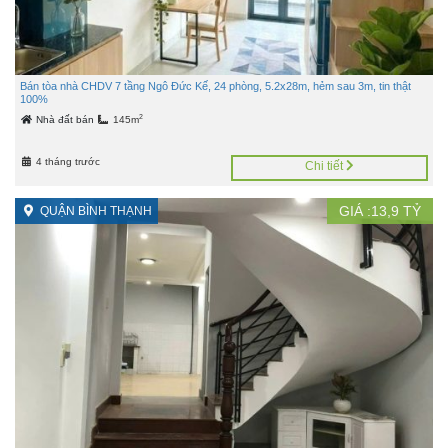
Bán tòa nhà CHDV 7 tầng Ngô Đức Kế, 24 phòng, 5.2x28m, hẻm sau 3m, tin thật
100%
2
Nhà đất bán
145m
4 tháng trước
Chi tiết
GIÁ :
13,9
TỶ
QUẬN BÌNH THẠNH