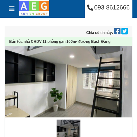
Công Ty Cổ Phần Anh
Skip to content
093 8612666
Chia sẻ tin này:
Bán tòa nhà CHDV 11 phòng gần 100m² đường Bạch Đằng