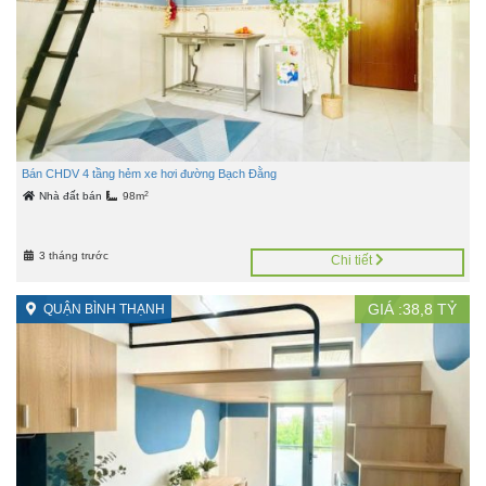
Bán CHDV 4 tầng hẻm xe hơi đường Bạch Đằng
2
Nhà đất bán
98m
3 tháng trước
Chi tiết
GIÁ :
38,8
TỶ
QUẬN BÌNH THẠNH