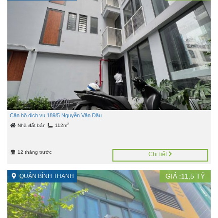
Căn hộ dịch vụ 189/5 Nguyễn Văn Đậu
2
Nhà đất bán
112m
12 tháng trước
Chi tiết
GIÁ :
11,5
TỶ
QUẬN BÌNH THẠNH