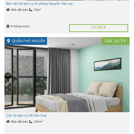
Bán căn hộ dịch vụ 11 phòng Nguyễn Văn Lạc
2
Nhà đất bán
70m
8 tháng trước
Chi tiết
GIÁ :
63
TỶ
QUẬN PHÚ NHUẬN
Căn hộ dịch vụ Hồ Văn Huê
2
Nhà đất bán
204m