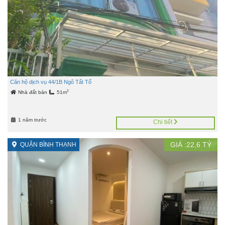
Căn hộ dịch vụ 44/1B Ngô Tất Tố
2
Nhà đất bán
51m
1 năm trước
Chi tiết
GIÁ :
22,6
TỶ
QUẬN BÌNH THẠNH