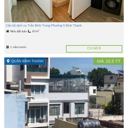
Căn hộ dịch vụ Trần Bình Trọng Phường 5 Bình Thạnh
2
Nhà đất bán
87m
1 năm trước
Chi tiết
GIÁ :
22,5
TỶ
QUẬN BÌNH THẠNH