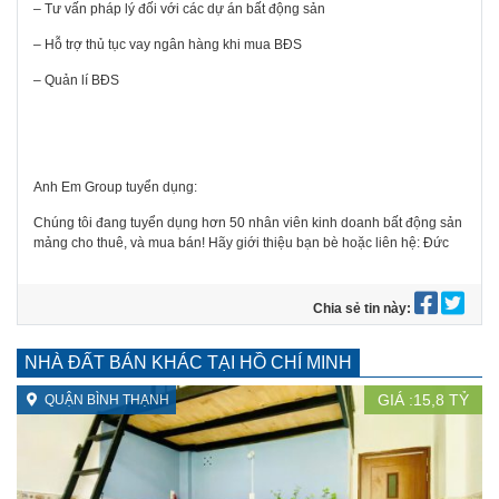
– Tư vấn pháp lý đối với các dự án bất động sản
– Hỗ trợ thủ tục vay ngân hàng khi mua BĐS
– Quản lí BĐS
Anh Em Group tuyển dụng:
Chúng tôi đang tuyển dụng hơn 50 nhân viên kinh doanh bất động sản
mảng cho thuê, và mua bán! Hãy giới thiệu bạn bè hoặc liên hệ: Đức
Chia sẻ tin này:
NHÀ ĐẤT BÁN KHÁC TẠI HỒ CHÍ MINH
GIÁ :
15,8
TỶ
QUẬN BÌNH THẠNH