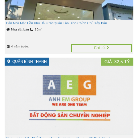
Bán Nhà Mặt Tiền Khu Bàu Cát Quận Tân Bình Chính Chủ Xây Bán
2
Nhà đất bán
36m
4 năm trước
Chi tiết
GIÁ :
32,5
TỶ
QUẬN BÌNH THẠNH