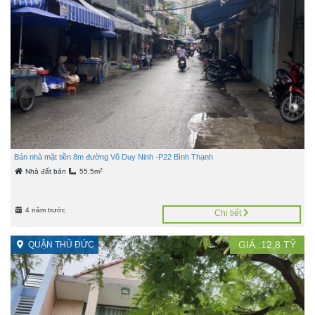
Bán nhà mặt tiền 8m đường Võ Duy Ninh -P22 Bình Thạnh
2
Nhà đất bán
55.5m
4 năm trước
Chi tiết
GIÁ :
12,8
TỶ
QUẬN THỦ ĐỨC