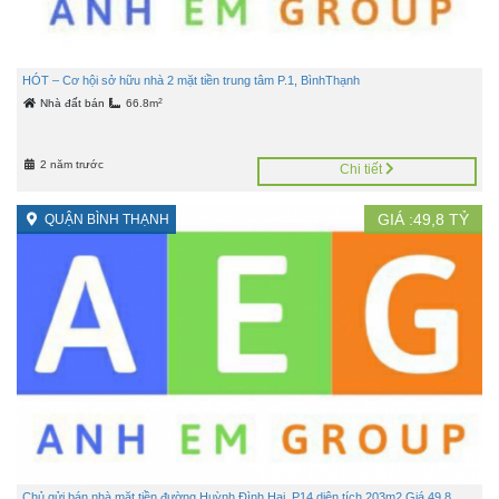
HÓT – Cơ hội sở hữu nhà 2 mặt tiền trung tâm P.1, BìnhThạnh
2
Nhà đất bán
66.8m
2 năm trước
Chi tiết
GIÁ :
49,8
TỶ
QUẬN BÌNH THẠNH
Chủ gửi bán nhà mặt tiền đường Huỳnh Đình Hai, P14 diện tích 203m2 Giá 49.8