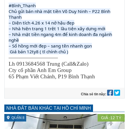
#Bình_Thạnh
Chủ gửi bán nhà mặt tiền Võ Duy Ninh – P22 Bình
Thạnh
– Diện tích 4.26 x 14 nở hậu đẹp
– Nhà hiện trạng 1 trệt 1 lầu tiện xây dựng mới
– Nhà mặt tiền ngang 4m để kinh doanh đa ngành
nghề
– Sổ hồng mới đẹp – sang tên nhanh gọn
Giá bán 12ty8 ( tl chính chủ )
—————————
Lh 0913684568 Trung (Call&Zalo)
Cty cổ phần Anh Em Group
65 Phạm Viết Chánh, P19 Bình Thạnh
Chia sẻ tin này:
NHÀ ĐẤT BÁN KHÁC TẠI HỒ CHÍ MINH
GIÁ :
12
TỶ
QUẬN 8