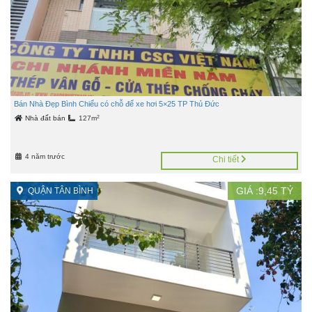
Bán Nhà Đẹp Bình Chiểu có chỗ để xe hơi 5×25 TP Thủ Đức
2
Nhà đất bán
127m
4 năm trước
Chi tiết
GIÁ :
9,45
TỶ
QUẬN TÂN BÌNH