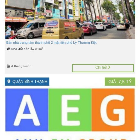
Bán nhà trung tâm thành phố 2 mặt tiền phố Lý Thường Kiệt
2
Nhà đất bán
81m
4 tháng trước
Chi tiết
GIÁ :
7,5
TỶ
QUẬN BÌNH THẠNH