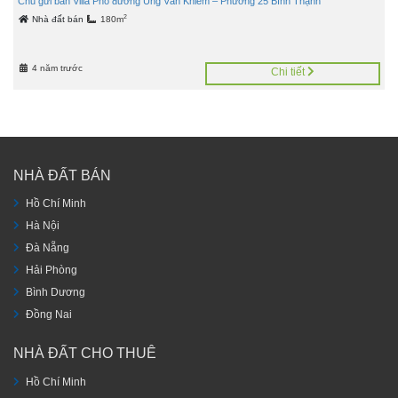
Chủ gửi bán Villa Phố đường Ung Văn Khiêm – Phường 25 Bình Thạnh
2
Nhà đất bán
180m
4 năm trước
Chi tiết
NHÀ ĐẤT BÁN
Hồ Chí Minh
Hà Nội
Đà Nẵng
Hải Phòng
Bình Dương
Đồng Nai
NHÀ ĐẤT CHO THUÊ
Hồ Chí Minh