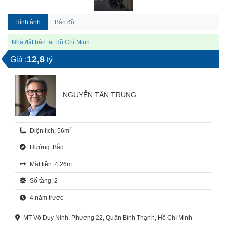
Hình ảnh
Bản đồ
Nhà đất bán tại Hồ Chí Minh
12,8
Giá :
tỷ
NGUYỄN TẤN TRUNG
2
Diện tích: 56m
Hướng: Bắc
Mặt tiền: 4.26m
Số tầng: 2
4 năm trước
MT Võ Duy Ninh, Phường 22, Quận Bình Thạnh, Hồ Chí Minh