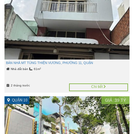
BÁN NHÀ MT TÙNG THIỆN VƯƠNG, PHƯỜNG 11, QUẬN
2
Nhà đất bán
61m
2 tháng trước
Chi tiết
GIÁ :
39
TỶ
QUẬN 10