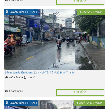
Chi tiết
2
GIÁ :
25
TỶ/M
QUẬN BÌNH THẠNH
Bán nhà mặt tiền đường 12m Ngô Tất Tố -P22 Bình Thạnh
2
Nhà đất bán
120m
4 năm trước
Chi tiết
2
GIÁ :
12,4
TỶ/M
QUẬN BÌNH THẠNH