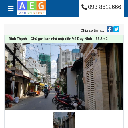
Công Ty Cổ Phần Anh
Skip to content
093 8612666
Chia sẻ tin này:
Bình Thạnh – Chủ gửi bán nhà mặt tiền Võ Duy Ninh – 55.5m2