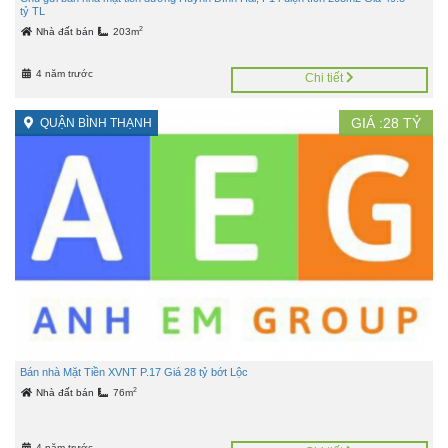
tỷ TL
2
Nhà đất bán
203m
4 năm trước
Chi tiết
GIÁ :
28
TỶ
QUẬN BÌNH THẠNH
Bán nhà Mặt Tiền XVNT P.17 Giá 28 tỷ bớt Lộc
2
Nhà đất bán
76m
4 năm trước