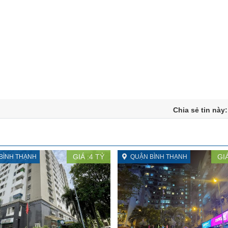
Chia sẻ tin này
GIÁ :
4
TỶ
GIÁ
BÌNH THẠNH
QUẬN BÌNH THẠNH