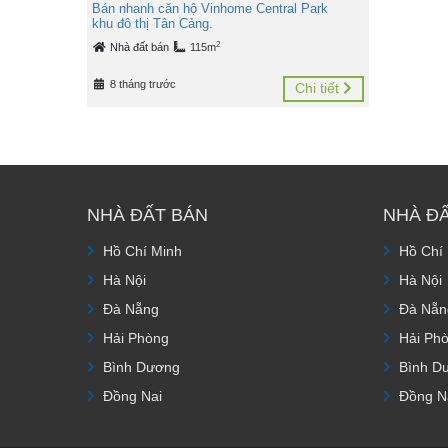
Bán nhanh căn hộ Vinhome Central Park
khu đô thị Tân Cảng.
2
Nhà đất bán
115m
8 tháng trước
Chi tiết
NHÀ ĐẤT BÁN
NHÀ Đ
Hồ Chí Minh
Hồ Chí
Hà Nội
Hà Nội
Đà Nẵng
Đà Nẵn
Hải Phòng
Hải Ph
Bình Dương
Bình D
Đồng Nai
Đồng N