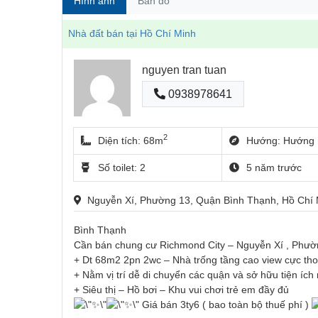
Hình ảnh
Bản đồ
Nhà đất bán tại Hồ Chí Minh
nguyen tran tuan
0938978641
2
Diện tích: 68m
Hướng: Hướng 
Số toilet: 2
5 năm trước
Nguyễn Xí, Phường 13, Quận Bình Thạnh, Hồ Chí 
Bình Thạnh
Cần bán chung cư Richmond City – Nguyễn Xí , Phườ
+ Dt 68m2 2pn 2wc – Nhà trống tầng cao view cực th
+ Nằm vị trí dễ di chuyển các quận và sở hữu tiện ích 
+ Siêu thị – Hồ bơi – Khu vui chơi trẻ em đầy đủ
Giá bán 3ty6 ( bao toàn bộ thuế phí )