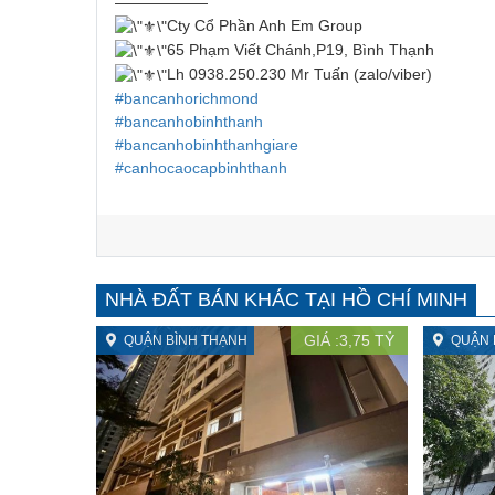
——————
Cty Cổ Phần Anh Em Group
65 Phạm Viết Chánh,P19, Bình Thạnh
Lh 0938.250.230 Mr Tuấn (zalo/viber)
#bancanhorichmond
#bancanhobinhthanh
#bancanhobinhthanhgiare
#canhocaocapbinhthanh
NHÀ ĐẤT BÁN KHÁC TẠI HỒ CHÍ MINH
GIÁ :
3,75
TỶ
QUẬN BÌNH THẠNH
QUẬN 