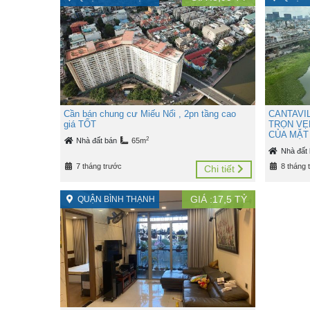
Cần bán chung cư Miếu Nổi , 2pn tầng cao
CANTAVI
giá TỐT
TRỌN VẸ
CỦA MẶT
2
Nhà đất bán
65m
Nhà đất
7 tháng trước
8 tháng 
Chi tiết
GIÁ :
17,5
TỶ
QUẬN BÌNH THẠNH