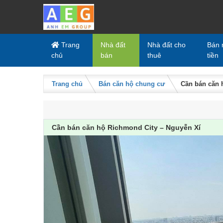
Skip to content
Trang
Nhà đất
Nhà đất cho
Bán 
chủ
bán
thuê
tiền
Trang chủ
Bán căn hộ chung cư
Cần bán căn 
Cần bán căn hộ Richmond City – Nguyễn Xí