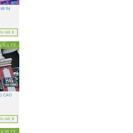
ất thị
hi tiết
 :
5,1
TỶ
NG CAO
hi tiết
:
4,35
TỶ