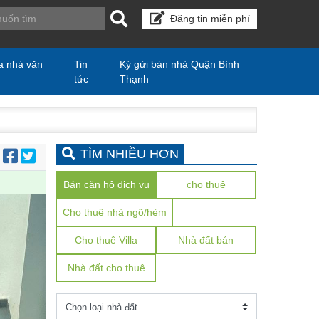
Đăng tin miễn phí
a nhà văn
Tin
Ký gửi bán nhà Quận Bình
tức
Thạnh
TÌM NHIỀU HƠN
:
Bán căn hộ dịch vụ
cho thuê
Cho thuê nhà ngõ/hẻm
Cho thuê Villa
Nhà đất bán
Nhà đất cho thuê