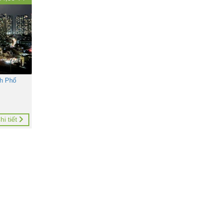
h Phố
hi tiết