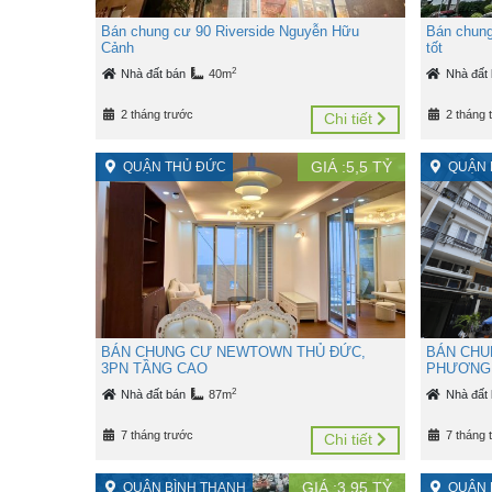
Bán chung cư 90 Riverside Nguyễn Hữu
Bán chung
Cảnh
tốt
2
Nhà đất bán
40m
Nhà đất
2 tháng trước
2 tháng 
Chi tiết
GIÁ :
5,5
TỶ
QUẬN THỦ ĐỨC
QUẬN 
BÁN CHUNG CƯ NEWTOWN THỦ ĐỨC,
BÁN CHU
3PN TẦNG CAO
PHƯƠNG 
2
Nhà đất bán
87m
Nhà đất
7 tháng trước
7 tháng 
Chi tiết
GIÁ :
3,95
TỶ
QUẬN BÌNH THẠNH
QUẬN 