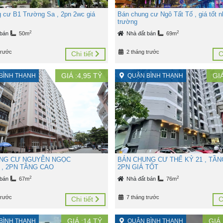
 cư B1 Trường Sa , 2pn 2wc giá
Bán chung cư Ngô Tất Tố , giá tốt nh
trường
2
2
 bán
50m
Nhà đất bán
69m
trước
2 tháng trước
Chi tiết
C
GIÁ :
4,95
TỶ
GIÁ
BÌNH THẠNH
QUẬN BÌNH THẠNH
NG CƯ NGUYỄN NGỌC
BÁN CHUNG CƯ THẾ KỶ 21 , TẦ
, 2PN TẦNG CAO
2PN GIÁ TỐT
2
2
 bán
67m
Nhà đất bán
76m
trước
7 tháng trước
Chi tiết
C
GIÁ :
14
TỶ
GIÁ 
BÌNH THẠNH
QUẬN BÌNH THẠNH