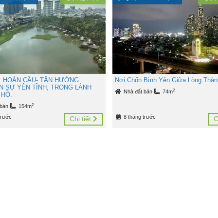
L HOÀN CẦU- TẬN HƯỞNG
Nơi Chốn Bình Yên Giữa Lòng Thàn
N SỰ YÊN TĨNH, TRONG LÀNH
2
Nhà đất bán
74m
 HỒ.
2
 bán
154m
trước
8 tháng trước
Chi tiết
C