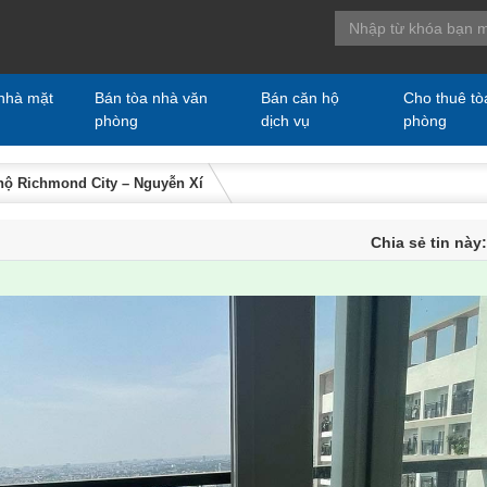
nhà mặt
Bán tòa nhà văn
Bán căn hộ
Cho thuê tò
phòng
dịch vụ
phòng
hộ Richmond City – Nguyễn Xí
Chia sẻ tin này