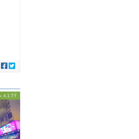
:
 :
4,1
TỶ