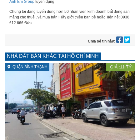
Anh Em Group
tuyển dụng:
Chúng tôi đang tuyển dụng hơn 50 nhân viên kinh doanh bất động sản
mảng cho thuê , và mua bán! Hãy giới thiệu bạn bè hoặc
liên hệ: 0938
612 666 Đức
Chia sẻ tin này:
NHÀ ĐẤT BÁN KHÁC TẠI HỒ CHÍ MINH
GIÁ :
11
TỶ
QUẬN BÌNH THẠNH