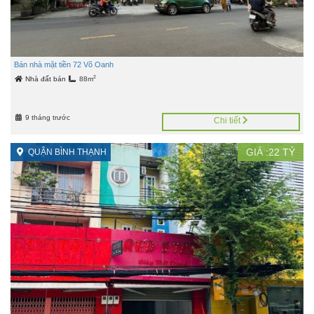
Bán nhà mặt tiền 72 Võ Oanh
2
Nhà đất bán
88m
9 tháng trước
Chi tiết
GIÁ :
22
TỶ
QUẬN BÌNH THẠNH