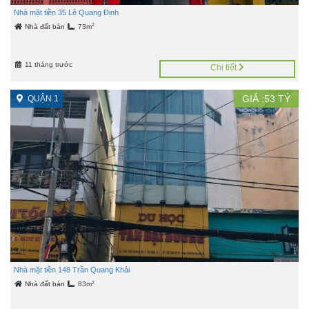
Nhà mặt tiền 35 Lê Quang Định
2
Nhà đất bán
73m
11 tháng trước
Chi tiết
GIÁ :
53
TỶ
QUẬN 1
Nhà mặt tiền 148 Trần Quang Khải
2
Nhà đất bán
83m