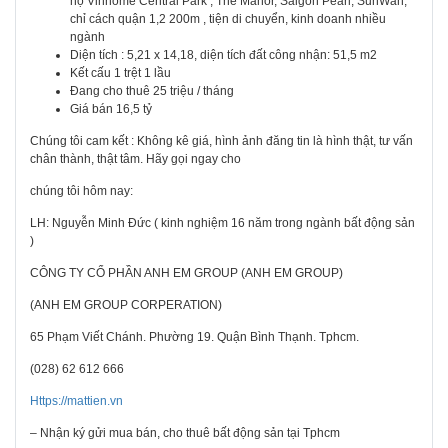
hộ Vinhome Central Park , The Manor, Saigon Pearl, SunWah;
chỉ cách quận 1,2 200m , tiện di chuyển, kinh doanh nhiều
ngành
Diện tích : 5,21 x 14,18, diện tích đất công nhận: 51,5 m2
Kết cấu 1 trệt 1 lầu
Đang cho thuê 25 triệu / tháng
Giá bán 16,5 tỷ
Chúng tôi cam kết : Không kê giá, hình ảnh đăng tin là hình thật, tư vấn
chân thành, thật tâm. Hãy gọi ngay cho
chúng tôi hôm nay:
LH: Nguyễn Minh Đức ( kinh nghiệm 16 năm trong ngành bất động sản
)
CÔNG TY CỔ PHẦN ANH EM GROUP (ANH EM GROUP)
(ANH EM GROUP CORPERATION)
65 Phạm Viết Chánh. Phường 19. Quận Bình Thạnh. Tphcm.
(028) 62 612 666
Https://mattien.vn
– Nhận ký gửi mua bán, cho thuê bất động sản tại Tphcm