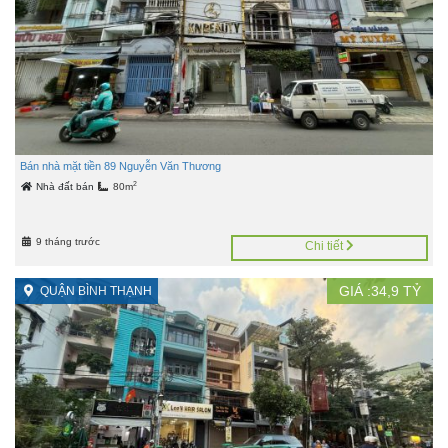
Bán nhà mặt tiền 89 Nguyễn Văn Thương
2
Nhà đất bán
80m
9 tháng trước
Chi tiết
GIÁ :
34,9
TỶ
QUẬN BÌNH THẠNH