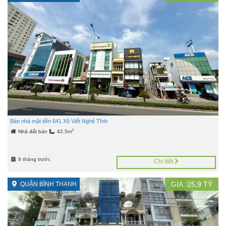
Bán nhà mặt tiền 641 Xô Viết Nghệ Tĩnh
2
Nhà đất bán
42.5m
8 tháng trước
Chi tiết
GIÁ :
25,9
TỶ
QUẬN BÌNH THẠNH