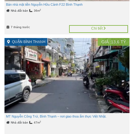
Bán nhà mặt tiền Nguyễn Hữu Cảnh F22 Bình Thạnh
2
Nhà đất bán
36m
7 tháng trước
Chi tiết
GIÁ :
13,6
TỶ
QUẬN BÌNH THẠNH
MT Nguyễn Công Trứ, Bình Thạnh – nơi giao thoa ẩm thực Việt Nhật.
2
Nhà đất bán
47m