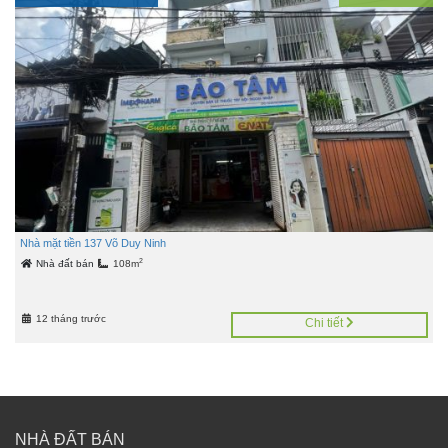
Nhà mặt tiền 137 Võ Duy Ninh
2
Nhà đất bán
108m
12 tháng trước
Chi tiết
NHÀ ĐẤT BÁN