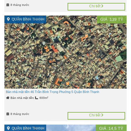
8 tháng trước
Chi tiết
GIÁ :
139
TỶ
QUẬN BÌNH THẠNH
Bán nhà mặt tiền 46 Trần Bình Trọng Phường 5 Quận Bình Thạnh
2
Bán nhà mặt tiền
600m
8 tháng trước
Chi tiết
GIÁ :
14,5
TỶ
QUẬN BÌNH THẠNH