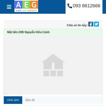
Công Ty Cổ Phần Anh
Skip to content
093 8612666
Chia sẻ tin này:
Mặt tiền 29B Nguyễn Hữu Cảnh
Hình ảnh
Bản đồ