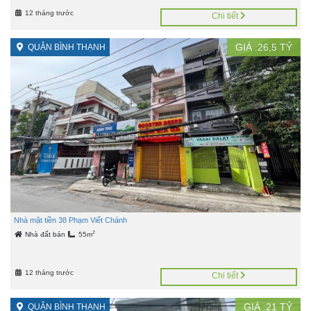
12 tháng trước
Chi tiết
GIÁ :
26,5
TỶ
QUẬN BÌNH THẠNH
Nhà mặt tiền 38 Phạm Viết Chánh
2
Nhà đất bán
55m
12 tháng trước
Chi tiết
GIÁ :
21
TỶ
QUẬN BÌNH THẠNH