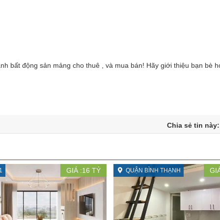
nh bất động sản mảng cho thuê , và mua bán! Hãy giới thiệu bạn bè h
Chia sẻ tin này
GIÁ :
16
TỶ
GIÁ
1
QUẬN BÌNH THẠNH