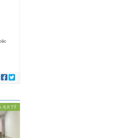
oặc
:
 :
6,8
TỶ