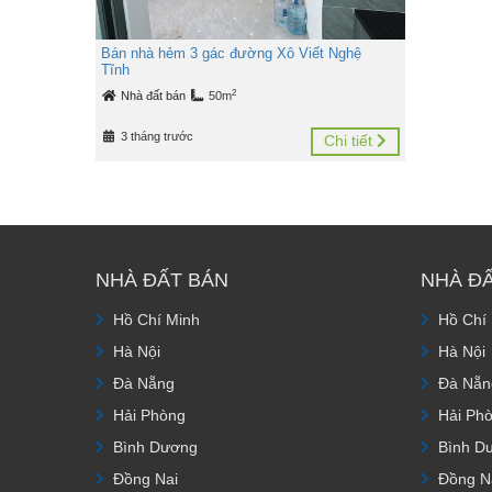
Bán nhà hẻm 3 gác đường Xô Viết Nghệ
Tĩnh
2
Nhà đất bán
50m
3 tháng trước
Chi tiết
NHÀ ĐẤT BÁN
NHÀ Đ
Hồ Chí Minh
Hồ Chí
Hà Nội
Hà Nội
Đà Nẵng
Đà Nẵn
Hải Phòng
Hải Ph
Bình Dương
Bình D
Đồng Nai
Đồng N