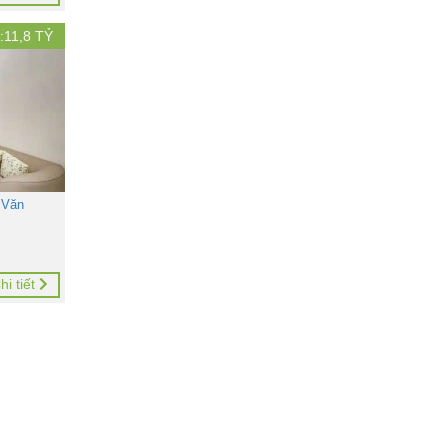
:
11,8
TỶ
 Văn
hi tiết