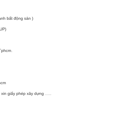
nh bất động sản )
UP)
Tphcm.
phcm
, xin giấy phép xây dựng …..