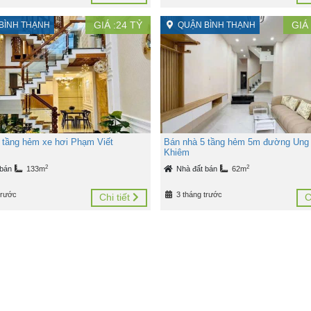
GIÁ :
24
TỶ
GIÁ 
BÌNH THẠNH
QUẬN BÌNH THẠNH
 tầng hẻm xe hơi Phạm Viết
Bán nhà 5 tầng hẻm 5m đường Ung
Khiêm
2
2
 bán
133m
Nhà đất bán
62m
trước
3 tháng trước
Chi tiết
C