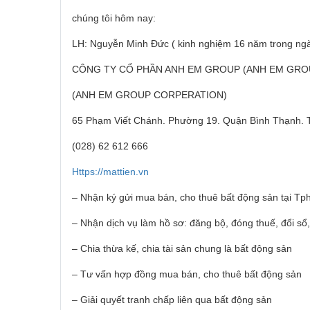
chúng tôi hôm nay:
LH: Nguyễn Minh Đức ( kinh nghiệm 16 năm trong ngà
CÔNG TY CỔ PHẦN ANH EM GROUP (ANH EM GRO
(ANH EM GROUP CORPERATION)
65 Phạm Viết Chánh. Phường 19. Quận Bình Thạnh. 
(028) 62 612 666
Https://mattien.vn
– Nhận ký gửi mua bán, cho thuê bất động sản tại T
– Nhận dịch vụ làm hồ sơ: đăng bộ, đóng thuế, đổi sổ
– Chia thừa kế, chia tài sản chung là bất động sản
– Tư vấn hợp đồng mua bán, cho thuê bất động sản
– Giải quyết tranh chấp liên qua bất động sản