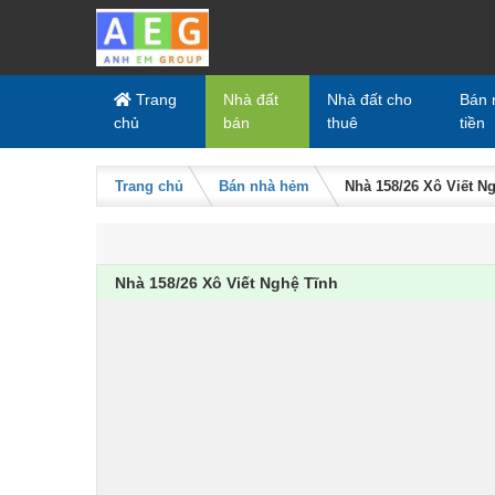
Skip to content
Trang
Nhà đất
Nhà đất cho
Bán 
chủ
bán
thuê
tiền
Trang chủ
Bán nhà hẻm
Nhà 158/26 Xô Viết N
Nhà 158/26 Xô Viết Nghệ Tĩnh