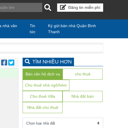
Đăng tin miễn phí
a nhà văn
Tin
Ký gửi bán nhà Quận Bình
tức
Thạnh
TÌM NHIỀU HƠN
:
Bán căn hộ dịch vụ
cho thuê
Cho thuê nhà ngõ/hẻm
Cho thuê Villa
Nhà đất bán
Nhà đất cho thuê