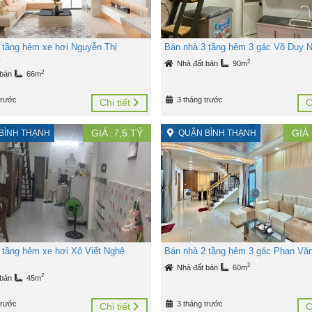
 tầng hẻm xe hơi Nguyễn Thị
Bán nhà 3 tầng hẻm 3 gác Võ Duy N
.
2
Nhà đất bán
90m
2
 bán
66m
trước
3 tháng trước
Chi tiết
C
GIÁ :
7,5
TỶ
GIÁ 
BÌNH THẠNH
QUẬN BÌNH THẠNH
 tầng hẻm xe hơi Xô Viết Nghệ
Bán nhà 2 tầng hẻm 3 gác Phan Vă
2
Nhà đất bán
60m
2
 bán
45m
trước
3 tháng trước
Chi tiết
C