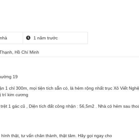
nhà
1 năm trước
 Thạnh, Hồ Chí Minh
hường 19
n 1 chỉ 300m, mọi tiện tích sẵn có, là hẻm rộng nhất trục Xô Viết Nghệ
 trí kim cương
1 trệt 1 gác cũ , Diện tích đất công nhận : 56,5m2 . Nhà có hẻm sau th
 hình thật, tư vấn chân thành, thật tâm. Hãy gọi ngay cho