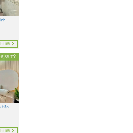
inh
hi tiết
:
6,55
TỶ
n Hân
hi tiết