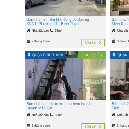
Bán nhà hẻm 8m khu đồng bộ đường
Bán nhà 4
XVNT, Phường 21 , Bình Thạnh
Minh Khai
2
Nhà đất bán
95m
Nhà đất
2 tháng trước
3 tháng 
Chi tiết
GIÁ :
7,9
TỶ
QUẬN BÌNH THẠNH
QUẬN 
Bán nhà hai mặt trước sau hẻm ba gác
Bán nhà 2
Huỳnh Mẫn Đạt
Tĩnh
2
Nhà đất bán
60m
Nhà đất
3 tháng trước
3 tháng 
Chi tiết