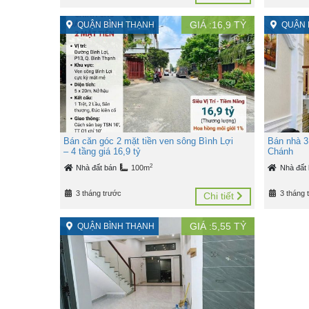
GIÁ :
16,9
TỶ
QUẬN BÌNH THẠNH
QUẬN 
Bán căn góc 2 mặt tiền ven sông Bình Lợi
Bán nhà 3
– 4 tầng giá 16,9 tỷ
Chánh
2
Nhà đất bán
100m
Nhà đất
3 tháng trước
3 tháng 
Chi tiết
GIÁ :
5,55
TỶ
QUẬN BÌNH THẠNH