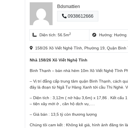
Bdsmattien
0938612666
2
Diện tích: 56.5m
Hướng: Hướng 
158/26 Xô Viết Nghệ Tĩnh, Phường 19, Quận Bình
Nhà 158/26 Xô Viết Nghệ Tĩnh
Bình Thạnh – bán nhà hẻm 10m Xô Viết Nghệ Tĩnh P
– Vị trí đẳng cấp trung tâm quận Bình Thạnh, cách quậ
đây là đoạn từ Ngã Tư Hàng Xanh tới cầu Thị Nghè. Vị
– Diện tích : 3,12m ( nở hậu 3,6m) x 17,86 . Kết cấu 
– tiện xây mới ở , căn hộ dịch vụ,….
– Giá bán : 13,5 tỷ còn thương lượng
Chúng tôi cam kết : Không kê giá, hình ảnh đăng tin là