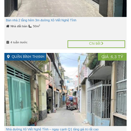
Bán nhà 2 tầng hẻm 3m đường Xô Viết Nghệ Tĩnh
2
Nhà đất bán
50m
4 tuần trước
Chi tiết
GIÁ :
6,3
TỶ
QUẬN BÌNH THẠNH
Nhà đường Xô Viết Nghệ Tĩnh – ngay cạnh Q1 tăng giá trị rất cao