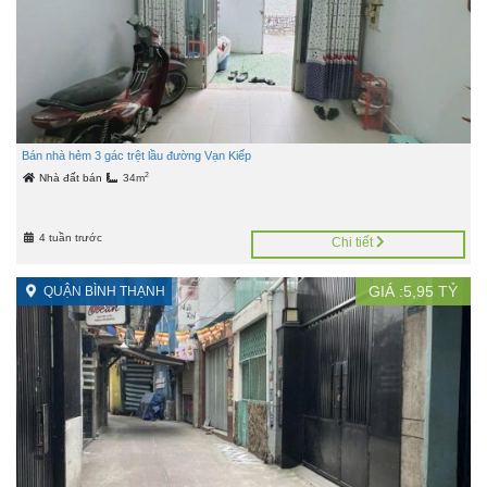
Bán nhà hẻm 3 gác trệt lầu đường Vạn Kiếp
2
Nhà đất bán
34m
4 tuần trước
Chi tiết
GIÁ :
5,95
TỶ
QUẬN BÌNH THẠNH