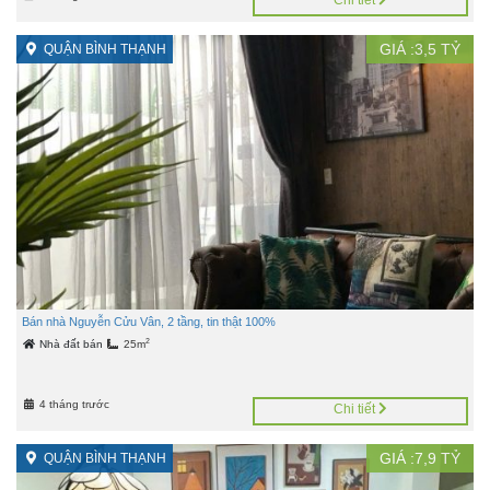
Chi tiết
GIÁ :
3,5
TỶ
QUẬN BÌNH THẠNH
Bán nhà Nguyễn Cửu Vân, 2 tầng, tin thật 100%
2
Nhà đất bán
25m
4 tháng trước
Chi tiết
GIÁ :
7,9
TỶ
QUẬN BÌNH THẠNH