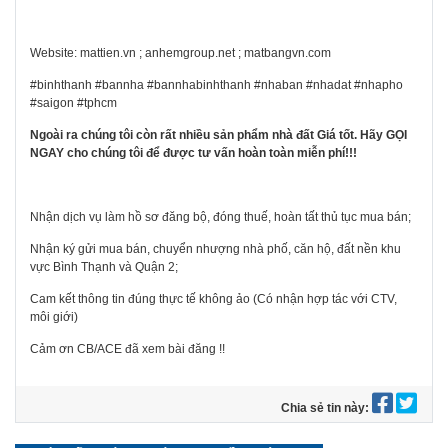
Website: mattien.vn ; anhemgroup.net ; matbangvn.com
#binhthanh #bannha #bannhabinhthanh #nhaban #nhadat #nhapho
#saigon #tphcm
Ngoài ra chúng tôi còn r
ấ
t nhi
ề
u s
ả
n ph
ẩ
m nhà
đấ
t Giá t
ố
t. Hãy G
Ọ
I
NGAY cho chúng tôi
để
đượ
c t
ư
v
ấ
n hoàn toàn mi
ễ
n phí!!!
Nhận dịch vụ làm hồ sơ đăng bộ, đóng thuế, hoàn tất thủ tục mua bán;
Nhận ký gửi mua bán, chuyển nhượng nhà phố, căn hộ, đất nền khu
vực Bình Thạnh và Quận 2;
Cam kết thông tin đúng thực tế không ảo (Có nhận hợp tác với CTV,
môi giới)
Cảm ơn CB/ACE đã xem bài đăng !!
Chia sẻ tin này: