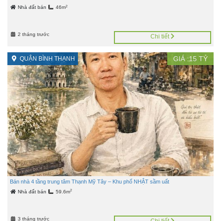
2
Nhà đất bán
46m
2 tháng trước
Chi tiết
GIÁ :
15
TỶ
QUẬN BÌNH THẠNH
Bán nhà 4 tầng trung tâm Thạnh Mỹ Tây – Khu phố NHẬT sầm uất
2
Nhà đất bán
59.6m
3 tháng trước