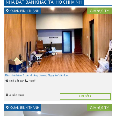
NHÀ ĐẤT BÁN KHÁC TẠI HỒ CHÍ MINH
GIÁ :
8,5
TỶ
QUẬN BÌNH THẠNH
Bán nhà hẻm 3 gác 4 tầng đường Nguyễn Văn Lạc
2
Nhà đất bán
45m
4 tuần trước
Chi tiết
GIÁ :
6,9
TỶ
QUẬN BÌNH THẠNH