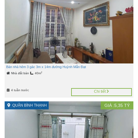
Bán nhà hẻm 3 gác 3m x 14m đường Huỳnh Mẫn Đạt
2
Nhà đất bán
40m
4 tuần trước
Chi tiết
GIÁ :
5,35
TỶ
QUẬN BÌNH THẠNH