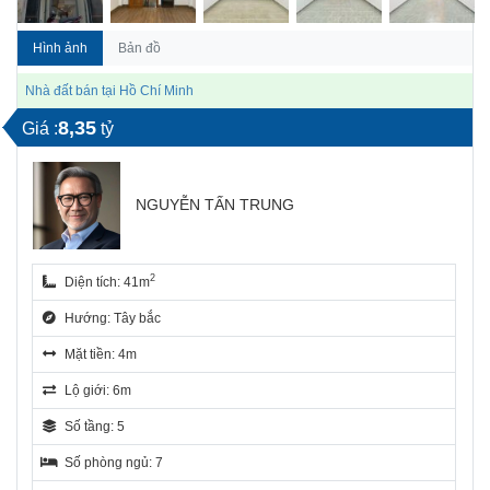
Hình ảnh
Bản đồ
Nhà đất bán tại Hồ Chí Minh
8,35
Giá :
tỷ
NGUYỄN TẤN TRUNG
2
Diện tích: 41m
Hướng: Tây bắc
Mặt tiền: 4m
Lộ giới: 6m
Số tầng: 5
Số phòng ngủ: 7