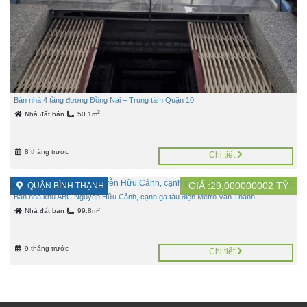
Bán nhà 4 tầng đường Đồng Nai – Trung tâm Quận 10
2
Nhà đất bán
50.1m
8 tháng trước
Chi tiết
GIÁ :
29,000000002
TỶ
QUẬN BÌNH THẠNH
Bán nhà khu ABC Nguyễn Hữu Cảnh, cạnh ga tàu điện Metro Văn Thánh.
2
Nhà đất bán
99.8m
9 tháng trước
Chi tiết