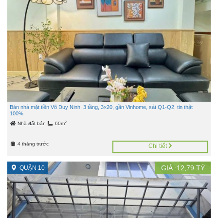
Bán nhà mặt tiền Võ Duy Ninh, 3 tầng, 3×20, gần Vinhome, sát Q1-Q2, tin thật
100%
2
Nhà đất bán
60m
4 tháng trước
Chi tiết
GIÁ :
12,79
TỶ
QUẬN 10