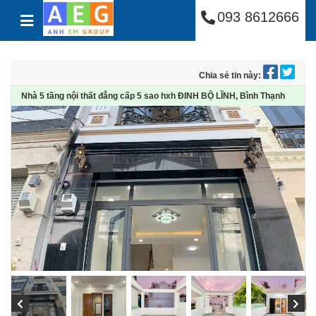
Công Ty Cổ Phần Anh
Skip to content
093 8612666
Chia sẻ tin này:
Nhà 5 tầng nội thất đẳng cấp 5 sao hxh ĐINH BỘ LĨNH, Bình Thạnh