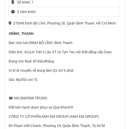
Số toilet: 7
3 năm trước
270/49 Đinh Bộ Lĩnh, Phường 26, Quận Bình Thạnh, Hồ Chí Minh
#BÌNH_THẠNH
Bán nhà hxh ĐINH BỘ LĨNH, Bình Thạnh
Diện tích: 4x11m Trệt 3 Lầu ST có 7pn 7wc nội thất đẳng cấp 5sao
Đang cho thuê 30 triệu/tháng
Vị trí di chuyển về trung tâm Q1 chỉ 5 phút
Giá: 8ty350 còn TL
☎ 0913684568 TRUNG
Rất hân hạnh được phục vụ Quý Khách!!!
CÔNG TY CỔ PHẦN ANH EM GROUP (ANH EM GROUP)
65 Phạm Viết Chánh, Phường 19, Quận Bình Thạnh, Tp.HCM