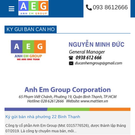
Công Ty Cổ Phần Anh
Skip to content
093 8612666
KY GUI BAN CAN HO
Ký gửi bán nhà phường 22 Bình Thạnh
Công ty cổ phần Anh Em Group (Mst: 0315776526), được thành lập tháng
07/2019. Là công ty chuyên mua bán, môi...