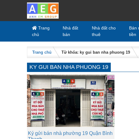
Skip to content
Trang
Nhà đất
Nhà đất cho
Bán 
chủ
bán
thuê
tiền
Trang chủ
Từ khóa: ky gui ban nha phuong 19
KY GUI BAN NHA PHUONG 19
Ký gửi bán nhà phường 19 Quận Bình