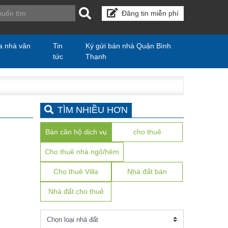
Đăng tin miễn phí
a nhà văn
Tin
Ký gửi bán nhà Quận Bình
tức
Thạnh
TÌM NHIỀU HƠN
Bán căn hộ dịch vụ
cho thuê
Cho thuê nhà ngõ/hẻm
Cho thuê Villa
Nhà đất bán
Nhà đất cho thuê