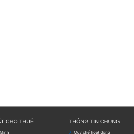
ẤT CHO THUÊ
THÔNG TIN CHUNG
 Minh
Quy chế hoạt động