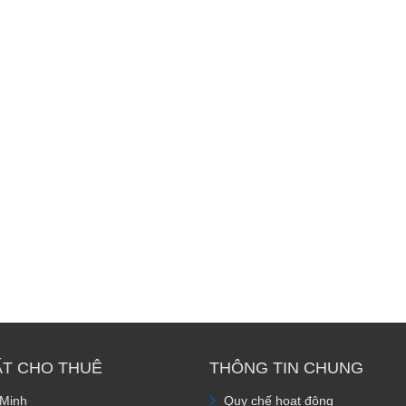
ẤT CHO THUÊ
THÔNG TIN CHUNG
 Minh
Quy chế hoạt động