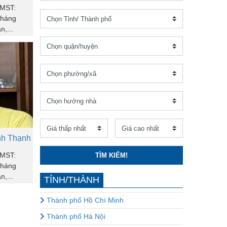
(MST:
tháng
n,...
nh Thạnh
(MST:
TÌM KIẾM!
tháng
n,...
TỈNH/THÀNH
Thành phố Hồ Chí Minh
Thành phố Hà Nội