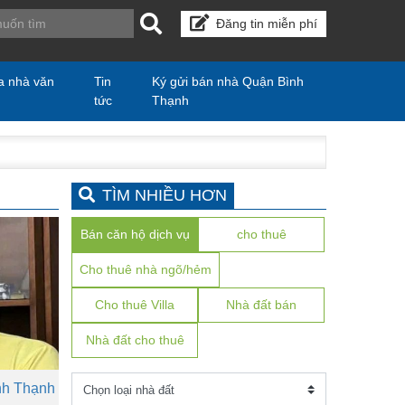
Đăng tin miễn phí
a nhà văn
Tin
Ký gửi bán nhà Quận Bình
tức
Thạnh
TÌM NHIỀU HƠN
Bán căn hộ dịch vụ
cho thuê
Cho thuê nhà ngõ/hẻm
Cho thuê Villa
Nhà đất bán
Nhà đất cho thuê
nh Thạnh