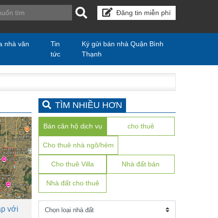
Đăng tin miễn phí
a nhà văn
Tin
Ký gửi bán nhà Quận Bình
tức
Thạnh
TÌM NHIỀU HƠN
Bán căn hộ dịch vụ
cho thuê
Cho thuê nhà ngõ/hẻm
Cho thuê Villa
Nhà đất bán
Nhà đất cho thuê
p với