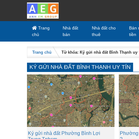
Skip to content
Trang
Nhà đất
Nhà đất cho
Bán 
chủ
bán
thuê
tiền
Trang chủ
Từ khóa: Ký gửi nhà đất Bình Thạnh uy 
KÝ GỬI NHÀ ĐẤT BÌNH THẠNH UY TÍN
Ký gửi nhà đất Phường Bình Lợi
Phường 