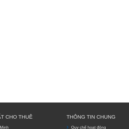
ẤT CHO THUÊ
THÔNG TIN CHUNG
 Minh
Quy chế hoạt động