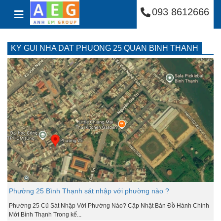
Công Ty Cổ Phần Anh
Skip to content
093 8612666
KY GUI NHA DAT PHUONG 25 QUAN BINH THANH
Phường 25 Bình Thạnh sát nhập với phường nào ?
Phường 25 Cũ Sát Nhập Với Phường Nào? Cập Nhật Bản Đồ Hành Chính
Mới Bình Thạnh Trong kế...