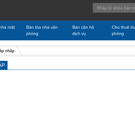
nhà mặt
Bán tòa nhà văn
Bán căn hộ
Cho thuê tò
phòng
dịch vụ
phòng
áp nhập
ẬP