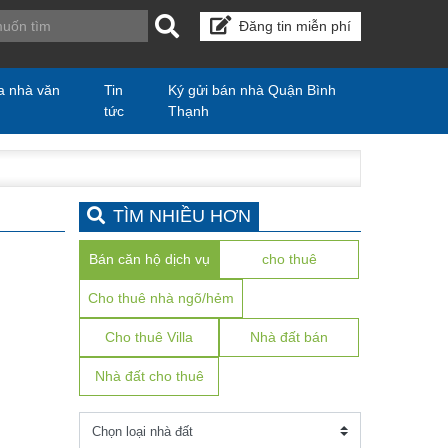
Đăng tin miễn phí
a nhà văn
Tin
Ký gửi bán nhà Quận Bình
tức
Thạnh
TÌM NHIỀU HƠN
Bán căn hộ dịch vụ
cho thuê
Cho thuê nhà ngõ/hẻm
Cho thuê Villa
Nhà đất bán
Nhà đất cho thuê