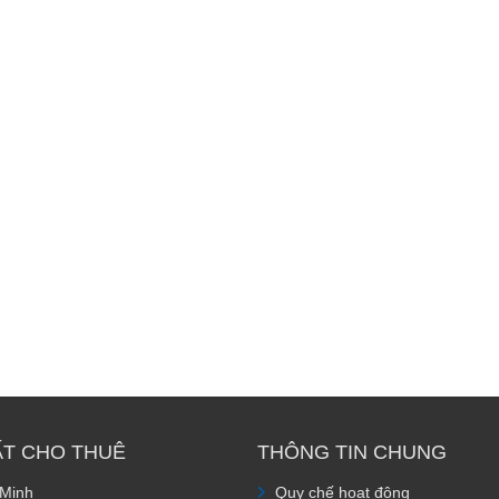
ẤT CHO THUÊ
THÔNG TIN CHUNG
 Minh
Quy chế hoạt động