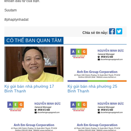
khoản đầu tư của bạn.
Suutam
#phaplynhadat
Chia sẻ tin này:
CÓ THỂ BẠN QUAN TÂM
Ký gửi bán nhà phường 17
Ký gửi bán nhà phường 25
Bình Thạnh
Bình Thạnh