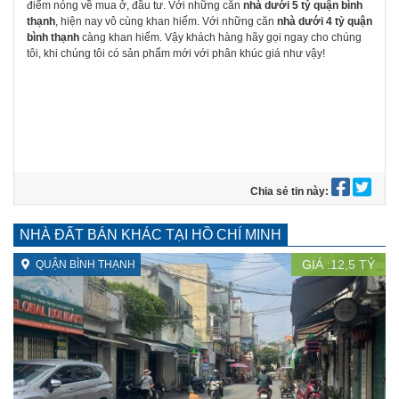
điểm nóng về mua ở, đầu tư. Với những căn
nhà dưới 5 tỷ quận bình
thạnh
, hiện nay vô cùng khan hiếm. Với những căn
nhà dưới 4 tỷ quận
bình thạnh
càng khan hiếm. Vậy khách hàng hãy gọi ngay cho chúng
tôi, khi chúng tôi có sản phẩm mới với phân khúc giá như vậy!
Chia sẻ tin này:
NHÀ ĐẤT BÁN KHÁC TẠI HỒ CHÍ MINH
GIÁ :
12,5
TỶ
QUẬN BÌNH THẠNH