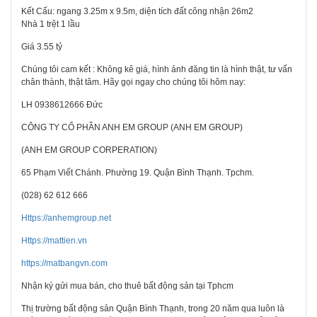
Kết Cấu: ngang 3.25m x 9.5m, diện tích đất công nhận 26m2
Nhà 1 trệt 1 lầu
Giá 3.55 tỷ
Chúng tôi cam kết : Không kê giá, hình ảnh đăng tin là hình thật, tư vấn
chân thành, thật tâm. Hãy gọi ngay cho chúng tôi hôm nay:
LH 0938612666 Đức
CÔNG TY CỔ PHẦN ANH EM GROUP (ANH EM GROUP)
(ANH EM GROUP CORPERATION)
65 Phạm Viết Chánh. Phường 19. Quận Bình Thạnh. Tpchm.
(028) 62 612 666
Https://anhemgroup.net
Https://mattien.vn
https://matbangvn.com
Nhận ký gửi mua bán, cho thuê bất động sản tại Tphcm
Thị trường bất động sản Quận Bình Thạnh, trong 20 năm qua luôn là