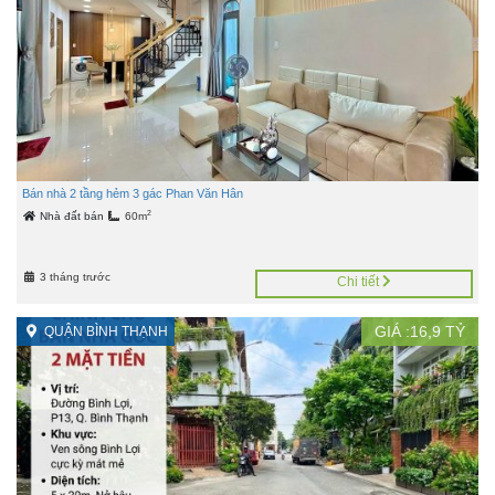
Bán nhà 2 tầng hẻm 3 gác Phan Văn Hân
2
Nhà đất bán
60m
3 tháng trước
Chi tiết
GIÁ :
16,9
TỶ
QUẬN BÌNH THẠNH