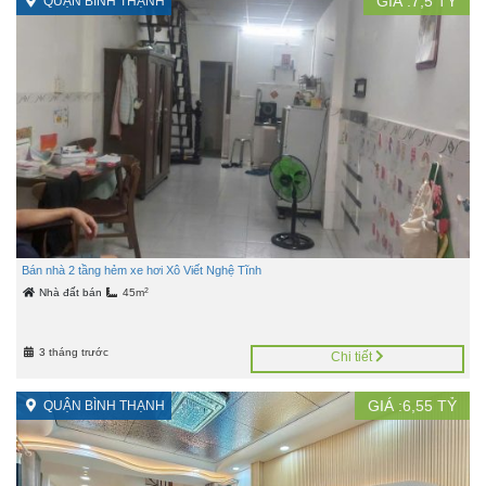
GIÁ :
7,5
TỶ
QUẬN BÌNH THẠNH
Bán nhà 2 tầng hẻm xe hơi Xô Viết Nghệ Tĩnh
2
Nhà đất bán
45m
3 tháng trước
Chi tiết
GIÁ :
6,55
TỶ
QUẬN BÌNH THẠNH