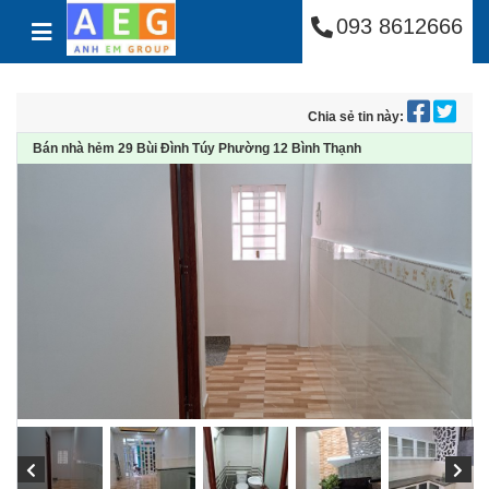
Công Ty Cổ Phần Anh
Skip to content
093 8612666
Chia sẻ tin này:
Bán nhà hẻm 29 Bùi Đình Túy Phường 12 Bình Thạnh