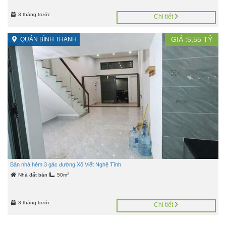
3 tháng trước
Chi tiết
GIÁ :
5,55
TỶ
QUẬN BÌNH THẠNH
Bán nhà hẻm 3 gác đường Xô Viết Nghệ Tĩnh
2
Nhà đất bán
50m
3 tháng trước
Chi tiết