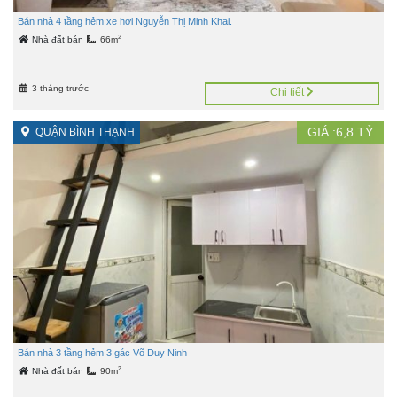
Bán nhà 4 tầng hẻm xe hơi Nguyễn Thị Minh Khai.
2
Nhà đất bán
66m
3 tháng trước
Chi tiết
GIÁ :
6,8
TỶ
QUẬN BÌNH THẠNH
Bán nhà 3 tầng hẻm 3 gác Võ Duy Ninh
2
Nhà đất bán
90m