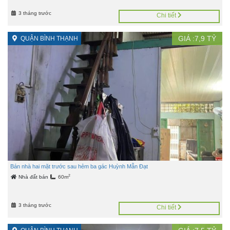
3 tháng trước
Chi tiết
GIÁ :
7,9
TỶ
QUẬN BÌNH THẠNH
Bán nhà hai mặt trước sau hẻm ba gác Huỳnh Mẫn Đạt
2
Nhà đất bán
60m
3 tháng trước
Chi tiết