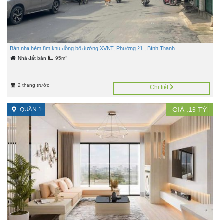
Bán nhà hẻm 8m khu đồng bộ đường XVNT, Phường 21 , Bình Thạnh
2
Nhà đất bán
95m
2 tháng trước
Chi tiết
GIÁ :
16
TỶ
QUẬN 1