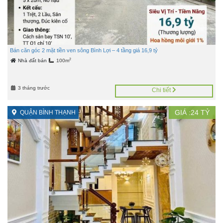
Bán căn góc 2 mặt tiền ven sông Bình Lợi – 4 tầng giá 16,9 tỷ
2
Nhà đất bán
100m
3 tháng trước
Chi tiết
GIÁ :
24
TỶ
QUẬN BÌNH THẠNH