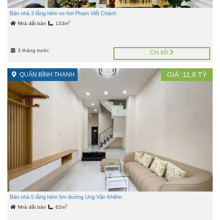
Bán nhà 3 tầng hẻm xe hơi Phạm Viết Chánh
2
Nhà đất bán
133m
3 tháng trước
Chi tiết
GIÁ :
11,8
TỶ
QUẬN BÌNH THẠNH
Bán nhà 5 tầng hẻm 5m đường Ung Văn Khiêm
2
Nhà đất bán
62m