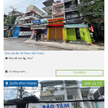
Nhà mặt tiền 38 Phạm Viết Chánh
2
Nhà đất bán
55m
12 tháng trước
Chi tiết
GIÁ :
21
TỶ
QUẬN BÌNH THẠNH