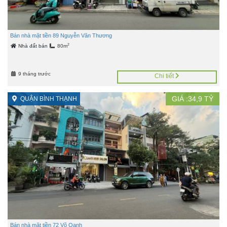
Bán nhà mặt tiền 89 Nguyễn Văn Thương
2
Nhà đất bán
80m
9 tháng trước
Chi tiết
GIÁ :
34,9
TỶ
QUẬN BÌNH THẠNH
Bán nhà mặt tiền 72 Võ Oanh