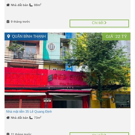
2
Nhà đất bán
88m
9 tháng trước
Chi tiết
GIÁ :
22
TỶ
QUẬN BÌNH THẠNH
Nhà mặt tiền 35 Lê Quang Định
2
Nhà đất bán
73m
11 tháng trước