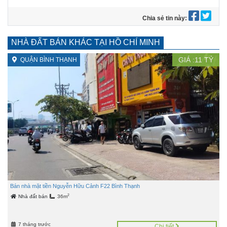
Chia sẻ tin này:
NHÀ ĐẤT BÁN KHÁC TẠI HỒ CHÍ MINH
GIÁ :
11
TỶ
QUẬN BÌNH THẠNH
Bán nhà mặt tiền Nguyễn Hữu Cảnh F22 Bình Thạnh
2
Nhà đất bán
36m
7 tháng trước
Chi tiết