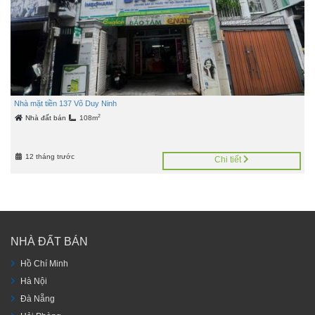
Nhà mặt tiền 137 Võ Duy Ninh
2
Nhà đất bán
108m
12 tháng trước
Chi tiết
NHÀ ĐẤT BÁN
Hồ Chí Minh
Hà Nội
Đà Nẵng