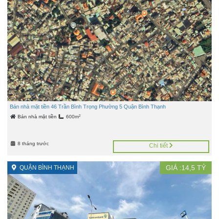
Bán nhà mặt tiền 46 Trần Bình Trọng Phường 5 Quận Bình Thạnh
2
Bán nhà mặt tiền
600m
8 tháng trước
Chi tiết
GIÁ :
14,5
TỶ
QUẬN BÌNH THẠNH