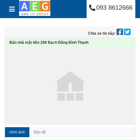
Công Ty Cổ Phần Anh
Skip to content
093 8612666
Chia sẻ tin này:
Bán nhà mặt tiền 288 Bạch Đằng Bình Thạnh
Hình ảnh
Bản đồ