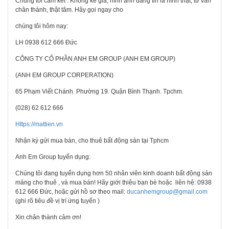
Chúng tôi cam kết : Không kê giá, hình ảnh đăng tin là hình thật, tư vấn
chân thành, thật tâm. Hãy gọi ngay cho
chúng tôi hôm nay:
LH 0938 612 666 Đức
CÔNG TY CỔ PHẦN ANH EM GROUP (ANH EM GROUP)
(ANH EM GROUP CORPERATION)
65 Phạm Viết Chánh. Phường 19. Quận Bình Thạnh. Tpchm.
(028) 62 612 666
Https://mattien.vn
Nhận ký gửi mua bán, cho thuê bất động sản tại Tphcm
Anh Em Group tuyển dụng:
Chúng tôi đang tuyển dụng hơn 50 nhân viên kinh doanh bất động sản
mảng cho thuê , và mua bán! Hãy giới thiệu bạn bè hoặc
liên hệ: 0938
612 666 Đức, hoặc gửi hồ sơ theo mail:
ducanhemgroup@gmail.com
(ghi rõ tiêu đề vị trí ứng tuyển )
Xin chân thành cảm ơn!