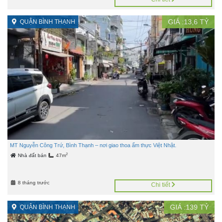
GIÁ :
13,6
TỶ
QUẬN BÌNH THẠNH
MT Nguyễn Công Trứ, Bình Thạnh – nơi giao thoa ẩm thực Việt Nhật.
2
Nhà đất bán
47m
8 tháng trước
Chi tiết
GIÁ :
139
TỶ
QUẬN BÌNH THẠNH