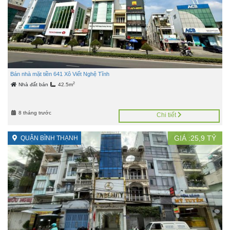
Bán nhà mặt tiền 641 Xô Viết Nghệ Tĩnh
2
Nhà đất bán
42.5m
8 tháng trước
Chi tiết
GIÁ :
25,9
TỶ
QUẬN BÌNH THẠNH