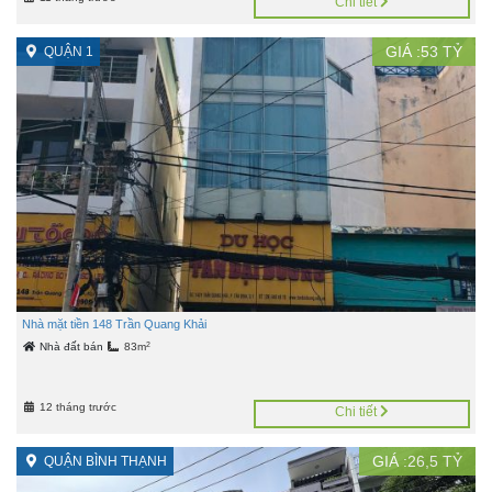
Chi tiết
GIÁ :
53
TỶ
QUẬN 1
Nhà mặt tiền 148 Trần Quang Khải
2
Nhà đất bán
83m
12 tháng trước
Chi tiết
GIÁ :
26,5
TỶ
QUẬN BÌNH THẠNH