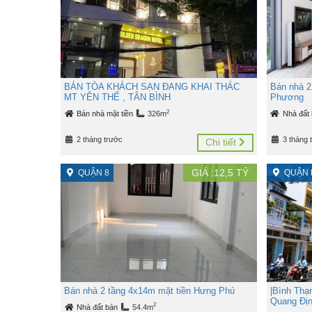
BÁN TÒA KHÁCH SẠN ĐANG KHAI THÁC
Bán nhà 2
MT YÊN THẾ , TÂN BÌNH
Phương
2
Bán nhà mặt tiền
326m
Nhà đất
2 tháng trước
3 tháng 
Chi tiết
GIÁ :
12,5
TỶ
QUẬN 8
QUẬN 
Bán nhà 2 tầng 4x14m mặt tiền Hưng Phú
|Bình Thạn
Quang Đị
2
Nhà đất bán
54.4m