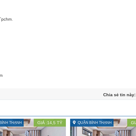
Tpchm.
cm
Chia sẻ tin này
GIÁ :
14,5
TỶ
GI
BÌNH THẠNH
QUẬN BÌNH THẠNH