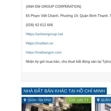
(ANH EM GROUP CORPERATION)
65 Phạm Viết Chánh. Phường 19. Quận Bình Thạnh. 
(028) 62 612 666
Https://anhemgroup.net
Https://mattien.vn
https://matbangvn.com
Nhận ký gửi mua bán, cho thuê bất động sản tại Tph
NHÀ ĐẤT BÁN KHÁC TẠI HỒ CHÍ MINH
GIÁ :
180
TỶ
QUẬN TÂN BÌNH
QUẬN 