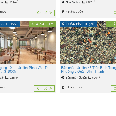
2
2
 bán
114m
Nhà đất bán
88.2m
trước
4 tháng trước
Chi tiết
C
GIÁ :
54,5
TỶ
GIÁ
BÌNH THẠNH
QUẬN BÌNH THẠNH
gang 10m mặt tiền Phan Văn Trị,
Bán nhà mặt tiền 46 Trần Bình Trọn
n thật 100%
Phường 5 Quận Bình Thạnh
2
2
 bán
228m
Bán nhà mặt tiền
600m
trước
8 tháng trước
Chi tiết
C