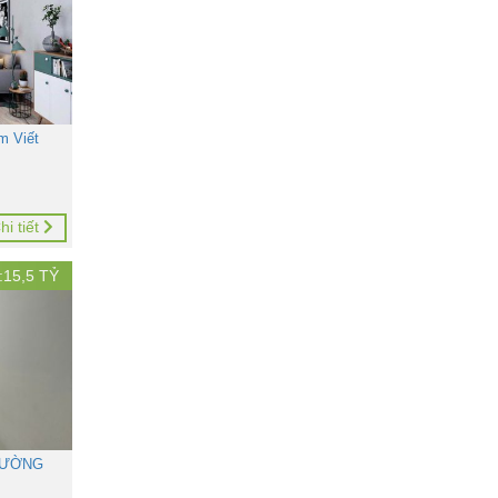
m Viết
hi tiết
:
15,5
TỶ
ĐƯỜNG