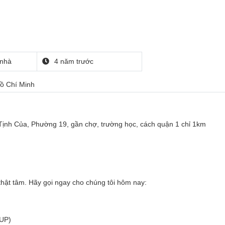
nhà
4 năm trước
ồ Chí Minh
ịnh Của, Phường 19, gần chợ, trường học, cách quận 1 chỉ 1km
thật tâm. Hãy gọi ngay cho chúng tôi hôm nay:
UP)