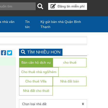
Đăng tin miễn phí
a nhà văn
Tin
Ký gửi bán nhà Quận Bình
tức
Thạnh
TÌM NHIỀU HƠN
:
Bán căn hộ dịch vụ
cho thuê
Cho thuê nhà ngõ/hẻm
Cho thuê Villa
Nhà đất bán
Nhà đất cho thuê