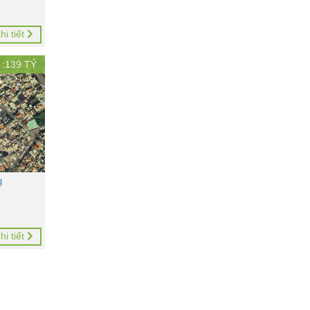
hi tiết
 :
139
TỶ
g
hi tiết