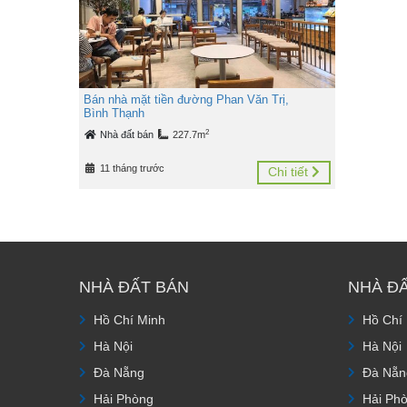
Bán nhà mặt tiền đường Phan Văn Trị,
Bình Thạnh
2
Nhà đất bán
227.7m
11 tháng trước
Chi tiết
NHÀ ĐẤT BÁN
NHÀ Đ
Hồ Chí Minh
Hồ Chí
Hà Nội
Hà Nội
Đà Nẵng
Đà Nẵn
Hải Phòng
Hải Ph