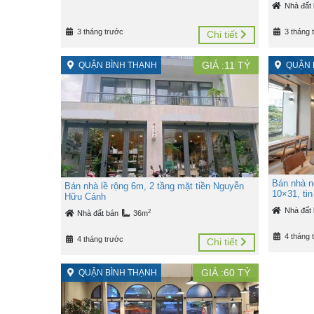
Nhà đất
3 tháng trước
3 tháng 
Chi tiết
GIÁ :
11
TỶ
QUẬN BÌNH THẠNH
QUẬN 
Bán nhà n
Bán nhà lề rộng 6m, 2 tầng mặt tiền Nguyễn
10×31, ti
Hữu Cảnh
Nhà đất
2
Nhà đất bán
36m
4 tháng 
4 tháng trước
Chi tiết
GIÁ :
60
TỶ
QUẬN BÌNH THẠNH