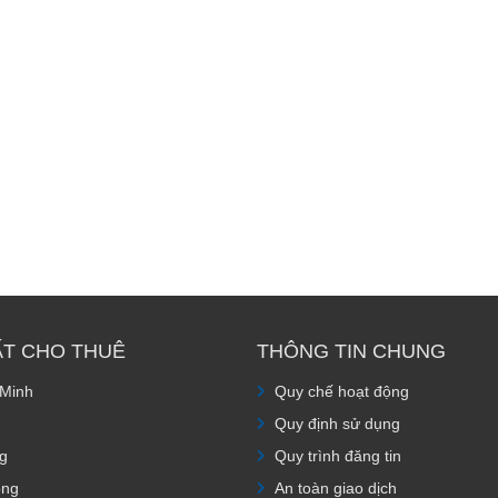
ẤT CHO THUÊ
THÔNG TIN CHUNG
 Minh
Quy chế hoạt động
Quy định sử dụng
g
Quy trình đăng tin
òng
An toàn giao dịch