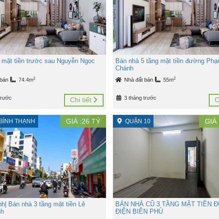
 mặt tiền trước sau Nguyễn Ngọc
Bán nhà 5 tầng mặt tiền đường Phạ
Chánh
2
2
 bán
74.4m
Nhà đất bán
55m
trước
3 tháng trước
Chi tiết
C
GIÁ :
26
TỶ
GIÁ 
BÌNH THẠNH
QUẬN 10
h| Bán nhà 3 tầng mặt tiền Lê
BÁN NHÀ CŨ 3 TẦNG MẶT TIỀN 
nh
ĐIỆN BIÊN PHỦ