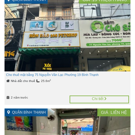
Cho thuê mặt bằng 75 Nguyễn Văn Lạc Phường 19 Bình Thạnh
2
Nhà đất cho thuê
25.6m
2 năm trước
Chi tiết
GIÁ :LIÊN HỆ
QUẬN BÌNH THẠNH