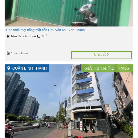
Cho thuê mặt bằng mặt tiền Chu Văn An, Bình Thạnh
2
Nhà đất cho thuê
8m
1 năm trước
Chi tiết
GIÁ :
30
TRIỆU/THÁNG
QUẬN BÌNH THẠNH