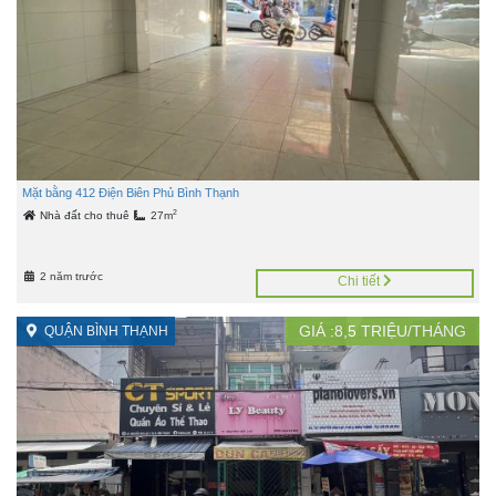
Mặt bằng 412 Điện Biên Phủ Bình Thạnh
2
Nhà đất cho thuê
27m
2 năm trước
Chi tiết
GIÁ :
8,5
TRIỆU/THÁNG
QUẬN BÌNH THẠNH