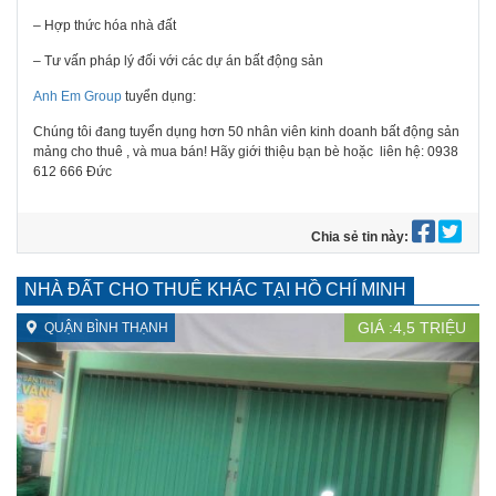
– Hợp thức hóa nhà đất
– Tư vấn pháp lý đối với các dự án bất động sản
Anh Em Group
tuyển dụng:
Chúng tôi đang tuyển dụng hơn 50 nhân viên kinh doanh bất động sản
mảng cho thuê , và mua bán! Hãy giới thiệu bạn bè hoặc
liên hệ: 0938
612 666 Đức
Chia sẻ tin này:
NHÀ ĐẤT CHO THUÊ KHÁC TẠI HỒ CHÍ MINH
GIÁ :
4,5
TRIỆU
QUẬN BÌNH THẠNH