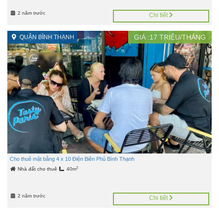
2 năm trước
Chi tiết
GIÁ :
17
TRIỆU/THÁNG
QUẬN BÌNH THẠNH
Cho thuê mặt bằng 4 x 10 Điện Biên Phủ Bình Thạnh
2
Nhà đất cho thuê
40m
2 năm trước
Chi tiết