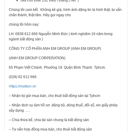
Giá cho thuê 132 triệu / tháng ( net )
Chúng tôi cam kết : Không kê giá, hình ảnh đăng tin là hình thật, tư vấn
chân thành, thật tâm. Hãy gọi ngay cho
chúng tôi hôm nay:
LH: 0938 612 666 Nguyễn Minh Đức ( kinh nghiệm 16 năm trong
ngành bất động sản )
CÔNG TY CỔ PHẦN ANH EM GROUP (ANH EM GROUP)
(ANH EM GROUP CORPERATION)
65 Phạm Viết Chánh. Phường 19. Quận Bình Thạnh. Tphcm.
(028) 62 612 666
Https://mattien.vn
– Nhận ký gửi mua bán, cho thuê bất động sản tại Tphcm
– Nhận dịch vụ làm hồ sơ: đăng bộ, đóng thuế, đổi sổ, xin giấy phép
xây dựng …..
– Chia thừa kế, chia tài sản chung là bất động sản
– Tư vấn hợp đồng mua bán, cho thuê bất động sản