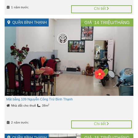
1 năm trước
Chi tiết
GIÁ :
14
TRIỆU/THÁNG
QUẬN BÌNH THẠNH
Mặt bằng 109 Nguyễn Công Trứ Bình Thạnh
2
Nhà đất cho thuê
38m
2 năm trước
Chi tiết
GIÁ :
15
TRIỆU/THÁNG
QUẬN BÌNH THẠNH