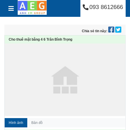
Công Ty Cổ Phần Anh
Skip to content
093 8612666
Chia sẻ tin này:
Cho thuê mặt bằng 4 6 Trần Bình Trọng
Hình ảnh
Bản đồ