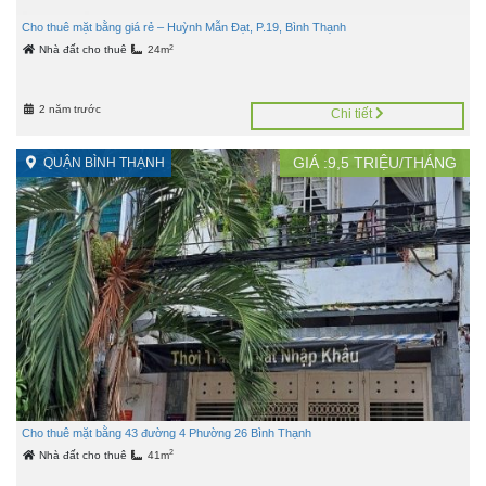
Cho thuê mặt bằng giá rẻ – Huỳnh Mẫn Đạt, P.19, Bình Thạnh
2
Nhà đất cho thuê
24m
2 năm trước
Chi tiết
GIÁ :
9,5
TRIỆU/THÁNG
QUẬN BÌNH THẠNH
Cho thuê mặt bằng 43 đường 4 Phường 26 Bình Thạnh
2
Nhà đất cho thuê
41m