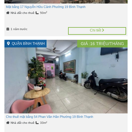
Mặt bằng 17 Nguyễn Hữu Cảnh Phường 19 Bình Thạnh
2
Nhà đất cho thuê
50m
1 năm trước
Chi tiết
GIÁ :
16
TRIỆU/THÁNG
QUẬN BÌNH THẠNH
Cho thuê mặt bằng 54 Phan Văn Hân Phường 19 Bình Thạnh
2
Nhà đất cho thuê
33m