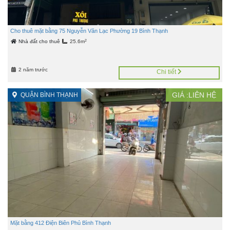
Cho thuê mặt bằng 75 Nguyễn Văn Lạc Phường 19 Bình Thạnh
2
Nhà đất cho thuê
25.6m
2 năm trước
Chi tiết
GIÁ :LIÊN HỆ
QUẬN BÌNH THẠNH
Mặt bằng 412 Điện Biên Phủ Bình Thạnh