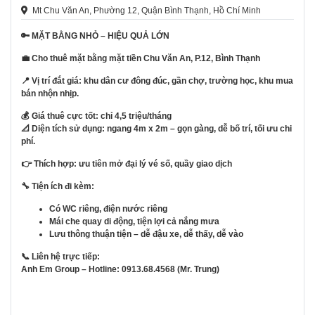
Mt Chu Văn An, Phường 12, Quận Bình Thạnh, Hồ Chí Minh
🔑 M
Ặ
T B
Ằ
NG NH
Ỏ
– HI
Ệ
U QU
Ả
L
Ớ
N
💼 Cho thuê m
ặ
t b
ằ
ng m
ặ
t ti
ề
n Chu V
ă
n An, P.12, Bình Th
ạ
nh
📍 V
ị
trí
đắ
t giá: khu dân c
ư
đ
ông
đ
úc, g
ầ
n ch
ợ
, tr
ườ
ng h
ọ
c, khu mua
bán
nhộn nhịp
.
💰 Giá thuê c
ự
c t
ố
t: ch
ỉ
4,5 tri
ệ
u/tháng
📐 Di
ệ
n tích s
ử
d
ụ
ng:
ngang
4m x 2m – g
ọ
n gàng, d
ễ
b
ố
trí, t
ố
i
ư
u chi
phí.
👉 Thích h
ợ
p
: ưu tiên
m
ở
đạ
i lý vé s
ố
, qu
ầ
y giao d
ị
ch
🔧 Ti
ệ
n ích
đ
i kèm:
Có WC riêng,
đ
i
ệ
n n
ướ
c riêng
Mái che quay di
độ
ng, ti
ệ
n l
ợ
i c
ả
n
ắ
ng m
ư
a
L
ư
u thông thu
ậ
n ti
ệ
n – d
ễ
đậ
u xe, d
ễ
th
ấ
y, d
ễ
vào
📞 Liên hệ trực tiếp:
Anh Em Group – Hotline: 0913.68.4568 (Mr. Trung)