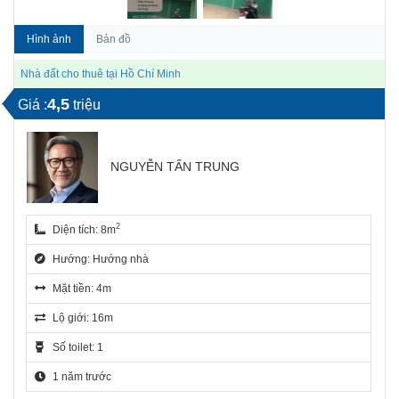
Hình ảnh
Bản đồ
Nhà đất cho thuê tại Hồ Chí Minh
4,5
Giá :
triệu
NGUYỄN TẤN TRUNG
2
Diện tích: 8m
Hướng: Hướng nhà
Mặt tiền: 4m
Lộ giới: 16m
Số toilet: 1
1 năm trước