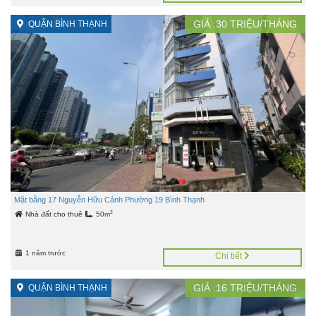
GIÁ :
30
TRIỆU/THÁNG
QUẬN BÌNH THẠNH
Mặt bằng 17 Nguyễn Hữu Cảnh Phường 19 Bình Thạnh
2
Nhà đất cho thuê
50m
1 năm trước
Chi tiết
GIÁ :
16
TRIỆU/THÁNG
QUẬN BÌNH THẠNH