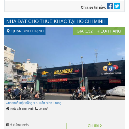
Chia sẻ tin này:
NHÀ ĐẤT CHO THUÊ KHÁC TẠI HỒ CHÍ MINH
GIÁ :
132
TRIỆU/THÁNG
QUẬN BÌNH THẠNH
Cho thuê mặt bằng 4 6 Trần Bình Trọng
2
Nhà đất cho thuê
345m
9 tháng trước
Chi tiết