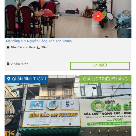
Mặt bằng 109 Nguyễn Công Trứ Bình Thạnh
2
Nhà đất cho thuê
38m
2 năm trước
Chi tiết
GIÁ :
15
TRIỆU/THÁNG
QUẬN BÌNH THẠNH