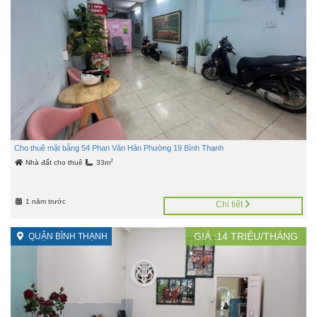
Cho thuê mặt bằng 54 Phan Văn Hân Phường 19 Bình Thạnh
2
Nhà đất cho thuê
33m
1 năm trước
Chi tiết
GIÁ :
14
TRIỆU/THÁNG
QUẬN BÌNH THẠNH