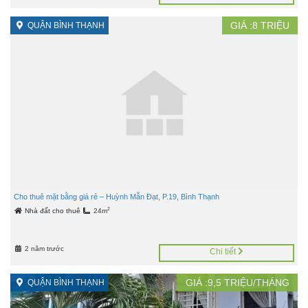
GIÁ :
8
TRIỆU
QUẬN BÌNH THẠNH
Cho thuê mặt bằng giá rẻ – Huỳnh Mẫn Đạt, P.19, Bình Thạnh
2
Nhà đất cho thuê
24m
2 năm trước
Chi tiết
GIÁ :
9,5
TRIỆU/THÁNG
QUẬN BÌNH THẠNH