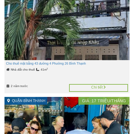
Cho thuê mặt bằng 43 đường 4 Phường 26 Bình Thạnh
2
Nhà đất cho thuê
41m
2 năm trước
Chi tiết
GIÁ :
17
TRIỆU/THÁNG
QUẬN BÌNH THẠNH