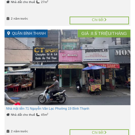
2
Nhà đất cho thuê
27m
2 năm trước
Chi tiết
GIÁ :
8,5
TRIỆU/THÁNG
QUẬN BÌNH THẠNH
Nhà mặt tiền 71 Nguyễn Văn Lạc Phường 19 Bình Thạnh
2
Nhà đất cho thuê
45m
2 năm trước
Chi tiết