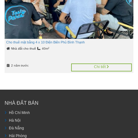
Cho thuê mặt bằng 4 x 10 Điện Biên Phủ Bình Thạnh
2
Nhà đất cho thuê
40m
2 năm trước
Chi tiết
NHÀ ĐẤT BÁN
Hồ Chí Minh
Hà Nội
Đà Nẵng
Hải Phòng