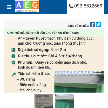
Công Ty Cổ Phần Anh
Skip to content
093 8612666
Chia sẻ tin này:
Cho thuê mặt bằng mặt tiền Chu Văn An, Bình Thạnh