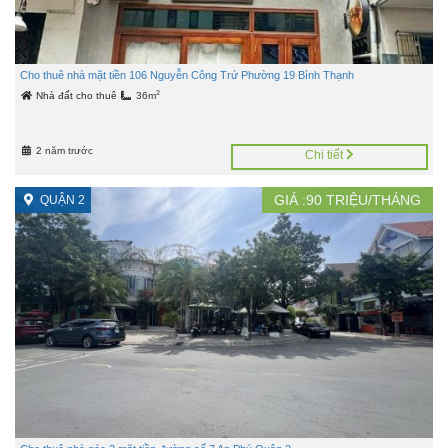
Cho thuê nhà mặt tiền 106 Nguyễn Công Trứ Phường 19 Bình Thạnh
2
Nhà đất cho thuê
36m
2 năm trước
Chi tiết
GIÁ :
90
TRIỆU/THÁNG
QUẬN 2