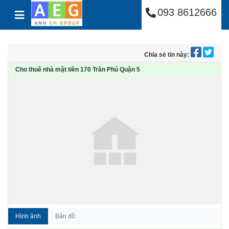
Công Ty Cổ Phần Anh
Skip to content
093 8612666
Chia sẻ tin này:
Cho thuê nhà mặt tiền 170 Trần Phú Quận 5
Hình ảnh
Bản đồ