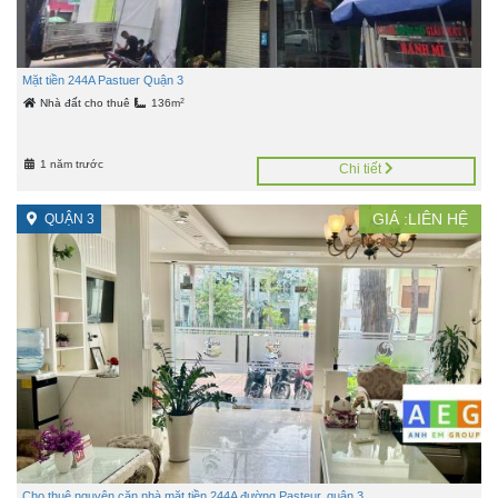
Mặt tiền 244A Pastuer Quận 3
2
Nhà đất cho thuê
136m
1 năm trước
Chi tiết
GIÁ :LIÊN HỆ
QUẬN 3
Cho thuê nguyên căn nhà mặt tiền 244A đường Pasteur, quận 3