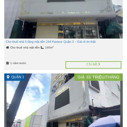
Cho thuê nhà 5 tầng mặt tiền 244 Pasteur Quận 3 – Giá rẻ tin thật
2
Cho thuê nhà mặt tiền
140m
1 năm trước
Chi tiết
GIÁ :
65
TRIỆU/THÁNG
QUẬN 3