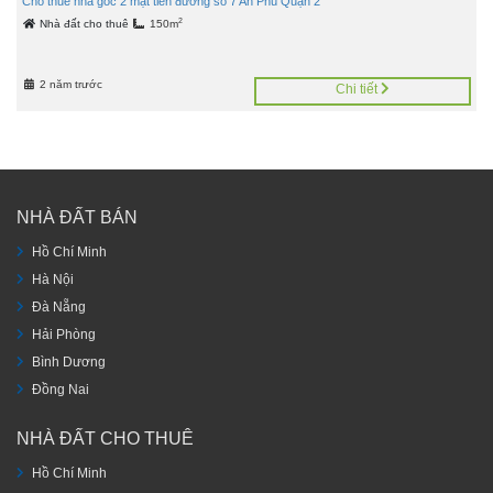
Cho thuê nhà góc 2 mặt tiền đường số 7 An Phú Quận 2
2
Nhà đất cho thuê
150m
2 năm trước
Chi tiết
NHÀ ĐẤT BÁN
Hồ Chí Minh
Hà Nội
Đà Nẵng
Hải Phòng
Bình Dương
Đồng Nai
NHÀ ĐẤT CHO THUÊ
Hồ Chí Minh