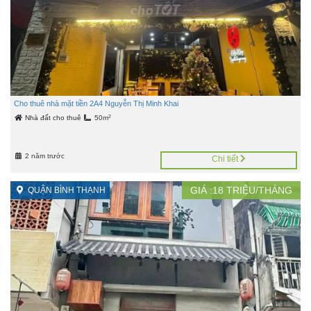
Cho thuê nhà mặt tiền 2A4 Nguyễn Thị Minh Khai
2
Nhà đất cho thuê
50m
2 năm trước
Chi tiết
GIÁ :
18
TRIỆU/THÁNG
QUẬN BÌNH THẠNH