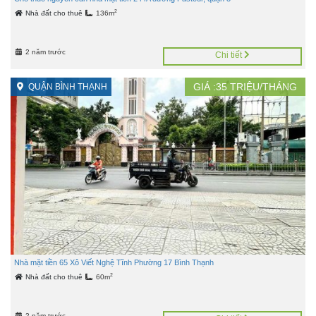
2
Nhà đất cho thuê
136m
2 năm trước
Chi tiết
GIÁ :
35
TRIỆU/THÁNG
QUẬN BÌNH THẠNH
Nhà mặt tiền 65 Xô Viết Nghệ Tĩnh Phường 17 Bình Thạnh
2
Nhà đất cho thuê
60m
2 năm trước