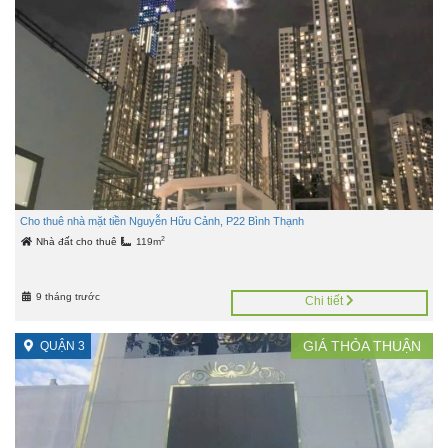
Cho thuê nhà mặt tiền Nguyễn Hữu Cảnh, P22 Bình Thạnh
2
Nhà đất cho thuê
119m
9 tháng trước
Chi tiết
GIÁ
THỎA THUẬN
QUẬN 3