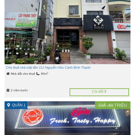
Cho thuê nhà mặt tiền 21J Nguyễn Hữu Cảnh Bình Thạnh
2
Nhà đất cho thuê
80m
2 năm trước
Chi tiết
GIÁ :
40
TRIỆU
QUẬN 1