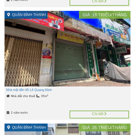
Chi tiết
GIÁ :
18
TRIỆU/THÁNG
QUẬN BÌNH THẠNH
Nhà mặt tiền 85 Lê Quang Định
2
Nhà đất cho thuê
35m
2 năm trước
Chi tiết
GIÁ :
35
TRIỆU/THÁNG
QUẬN BÌNH THẠNH