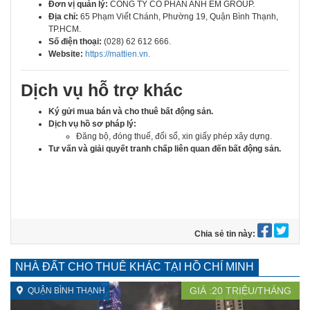
Đơn vị quản lý:
CÔNG TY CỔ PHẦN ANH EM GROUP.
Địa chỉ:
65 Phạm Viết Chánh, Phường 19, Quận Bình Thạnh,
TP.HCM.
Số điện thoại:
(028) 62 612 666.
Website:
https://mattien.vn.
Dịch vụ hỗ trợ khác
Ký gửi mua bán và cho thuê bất động sản.
Dịch vụ hồ sơ pháp lý:
Đăng bộ, đóng thuế, đổi sổ, xin giấy phép xây dựng.
Tư vấn và giải quyết tranh chấp liên quan đến bất động sản.
Chia sẻ tin này:
NHÀ ĐẤT CHO THUÊ KHÁC TẠI HỒ CHÍ MINH
GIÁ :
20
TRIỆU/THÁNG
QUẬN BÌNH THẠNH