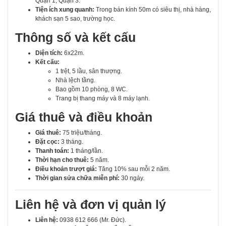
Quận 1, Quận 3.
Tiện ích xung quanh:
Trong bán kính 50m có siêu thị, nhà hàng,
khách sạn 5 sao, trường học.
Thông số và kết cấu
Diện tích:
6x22m.
Kết cấu:
1 trệt, 5 lầu, sân thượng.
Nhà lệch tầng.
Bao gồm 10 phòng, 8 WC.
Trang bị thang máy và 8 máy lạnh.
Giá thuê và điều khoản
Giá thuê:
75 triệu/tháng.
Đặt cọc:
3 tháng.
Thanh toán:
1 tháng/lần.
Thời hạn cho thuê:
5 năm.
Điều khoản trượt giá:
Tăng 10% sau mỗi 2 năm.
Thời gian sửa chữa miễn phí:
30 ngày.
Liên hệ và đơn vị quản lý
Liên hệ:
0938 612 666 (Mr. Đức).