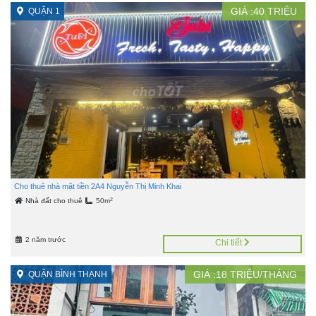
GIÁ :
40
TRIỆU
QUẬN 1
Cho thuê nhà mặt tiền 2A4 Nguyễn Thị Minh Khai
2
Nhà đất cho thuê
50m
2 năm trước
Chi tiết
GIÁ :
18
TRIỆU/THÁNG
QUẬN BÌNH THẠNH