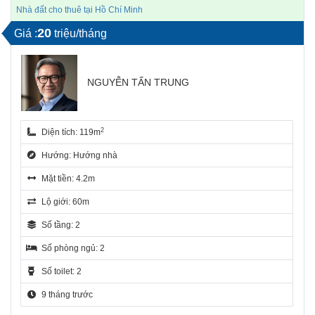
Nhà đất cho thuê tại Hồ Chí Minh
20
Giá :
triệu/tháng
NGUYỄN TẤN TRUNG
2
Diện tích: 119m
Hướng: Hướng nhà
Mặt tiền: 4.2m
Lộ giới: 60m
Số tầng: 2
Số phòng ngủ: 2
Số toilet: 2
9 tháng trước