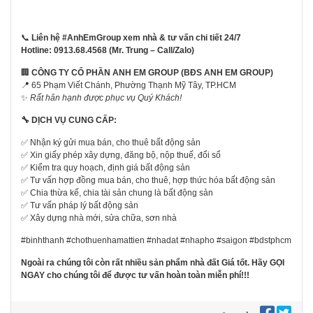
📞
Liên hệ #AnhEmGroup xem nhà & tư vấn chi tiết 24/7
Hotline: 0913.68.4568 (Mr. Trung – Call/Zalo)
🏢
CÔNG TY CỔ PHẦN ANH EM GROUP (BĐS ANH EM GROUP)
📍 65 Phạm Viết Chánh, Phường Thạnh Mỹ Tây, TP.HCM
✨
Rất hân hạnh được phục vụ Quý Khách!
🔧
DỊCH VỤ CUNG CẤP:
✅ Nhận ký gửi mua bán, cho thuê bất động sản
✅ Xin giấy phép xây dựng, đăng bộ, nộp thuế, đổi sổ
✅ Kiểm tra quy hoạch, định giá bất động sản
✅ Tư vấn hợp đồng mua bán, cho thuê, hợp thức hóa bất động sản
✅ Chia thừa kế, chia tài sản chung là bất động sản
✅ Tư vấn pháp lý bất động sản
✅ Xây dựng nhà mới, sửa chữa, sơn nhà
#binhthanh #chothuenhamattien #nhadat #nhapho #saigon #bdstphcm
Ngoài ra chúng tôi còn r
ấ
t nhi
ề
u s
ả
n ph
ẩ
m nhà
đấ
t Giá t
ố
t. Hãy G
Ọ
I
NGAY cho chúng tôi
để
đượ
c t
ư
v
ấ
n hoàn toàn mi
ễ
n phí!!!