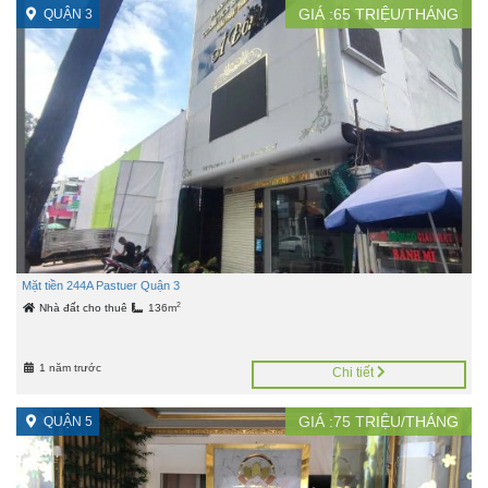
GIÁ :
65
TRIỆU/THÁNG
QUẬN 3
Mặt tiền 244A Pastuer Quận 3
2
Nhà đất cho thuê
136m
1 năm trước
Chi tiết
GIÁ :
75
TRIỆU/THÁNG
QUẬN 5