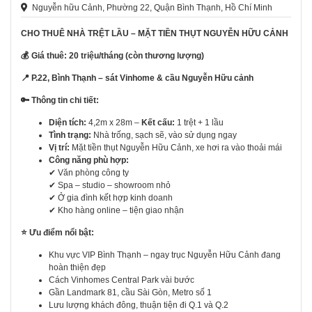
Nguyễn hữu Cảnh, Phường 22, Quận Bình Thạnh, Hồ Chí Minh
CHO THUÊ NHÀ TRỆT LẦU – MẶT TIỀN THỤT NGUYỄN HỮU CẢNH
💰
Giá thuê: 20 triệu/tháng (còn thương lượng)
📍
P.22, Bình Thạnh – sát Vinhome & cầu Nguyễn Hữu cảnh
🔑
Thông tin chi tiết:
Diện tích:
4,2m x 28m –
Kết cấu:
1 trệt + 1 lầu
Tình trạng:
Nhà trống, sạch sẽ, vào sử dụng ngay
Vị trí:
Mặt tiền thụt Nguyễn Hữu Cảnh, xe hơi ra vào thoải mái
Công năng phù hợp:
✔ Văn phòng công ty
✔ Spa – studio – showroom nhỏ
✔ Ở gia đình kết hợp kinh doanh
✔ Kho hàng online – tiện giao nhận
⭐
Ưu điểm nổi bật:
Khu vực VIP Bình Thạnh – ngay trục Nguyễn Hữu Cảnh đang
hoàn thiện đẹp
Cách Vinhomes Central Park vài bước
Gần Landmark 81, cầu Sài Gòn, Metro số 1
Lưu lượng khách đông, thuận tiện đi Q.1 và Q.2