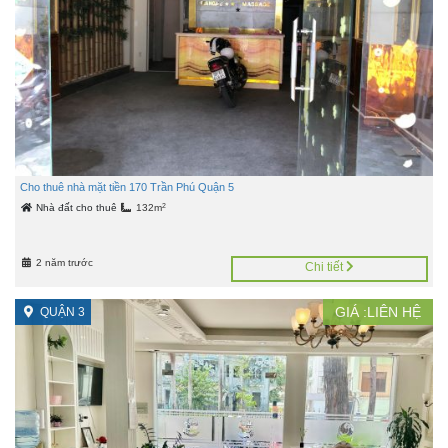
Cho thuê nhà mặt tiền 170 Trần Phú Quận 5
2
Nhà đất cho thuê
132m
2 năm trước
Chi tiết
GIÁ :LIÊN HỆ
QUẬN 3