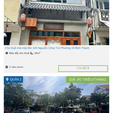
Cho thuê nhà mặt tiền 106 Nguyễn Công Trứ Phường 19 Bình Thạnh
2
Nhà đất cho thuê
36m
2 năm trước
Chi tiết
GIÁ :
90
TRIỆU/THÁNG
QUẬN 2