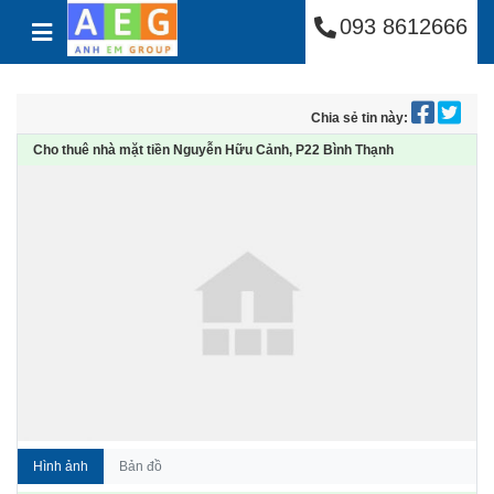
Công Ty Cổ Phần Anh
Skip to content
093 8612666
Chia sẻ tin này:
Cho thuê nhà mặt tiền Nguyễn Hữu Cảnh, P22 Bình Thạnh
Hình ảnh
Bản đồ