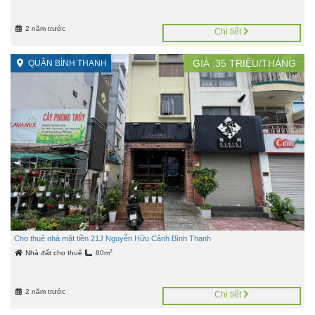
2 năm trước
Chi tiết
GIÁ :
35
TRIỆU/THÁNG
QUẬN BÌNH THẠNH
Cho thuê nhà mặt tiền 21J Nguyễn Hữu Cảnh Bình Thạnh
2
Nhà đất cho thuê
80m
2 năm trước
Chi tiết