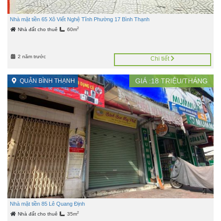
Nhà mặt tiền 65 Xô Viết Nghệ Tĩnh Phường 17 Bình Thạnh
2
Nhà đất cho thuê
60m
2 năm trước
Chi tiết
GIÁ :
18
TRIỆU/THÁNG
QUẬN BÌNH THẠNH
Nhà mặt tiền 85 Lê Quang Định
2
Nhà đất cho thuê
35m