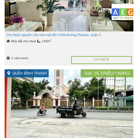
Cho thuê nguyên căn nhà mặt tiền 244A đường Pasteur, quận 3
2
Nhà đất cho thuê
136m
2 năm trước
Chi tiết
GIÁ :
35
TRIỆU/THÁNG
QUẬN BÌNH THẠNH