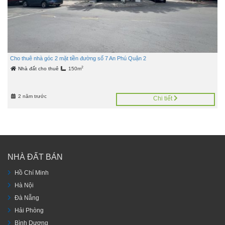
Cho thuê nhà góc 2 mặt tiền đường số 7 An Phú Quận 2
2
Nhà đất cho thuê
150m
2 năm trước
Chi tiết
NHÀ ĐẤT BÁN
Hồ Chí Minh
Hà Nội
Đà Nẵng
Hải Phòng
Bình Dương