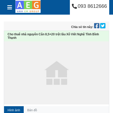
Công Ty Cổ Phần Anh
Skip to content
093 8612666
Chia sẻ tin này:
Cho thuê nhà nguyên Căn 8,5×20 trệt lầu Xô Viết Nghệ Tĩnh Bình
Thạnh
Hình ảnh
Bản đồ