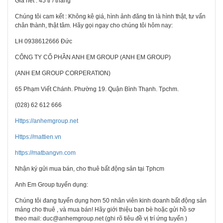
Giá net : 45 tr / tháng
Chúng tôi cam kết : Không kê giá, hình ảnh đăng tin là hình thật, tư vấn
chân thành, thật tâm. Hãy gọi ngay cho chúng tôi hôm nay:
LH 0938612666 Đức
CÔNG TY CỔ PHẦN ANH EM GROUP (ANH EM GROUP)
(ANH EM GROUP CORPERATION)
65 Phạm Viết Chánh. Phường 19. Quận Bình Thạnh. Tpchm.
(028) 62 612 666
Https://anhemgroup.net
Https://mattien.vn
https://matbangvn.com
Nhận ký gửi mua bán, cho thuê bất động sản tại Tphcm
Anh Em Group tuyển dụng:
Chúng tôi đang tuyển dụng hơn 50 nhân viên kinh doanh bất động sản
mảng cho thuê , và mua bán! Hãy giới thiệu bạn bè hoặc gửi hồ sơ
theo mail: duc@anhemgroup.net (ghi rõ tiêu đề vị trí ứng tuyển )