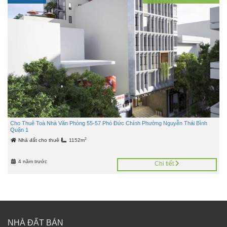
Cho Thuê Toà Nhà Văn Phòng 55-57 Phó Đức Chính Phường Nguyễn Thái Bình
Quận 1
2
Nhà đất cho thuê
1152m
4 năm trước
Chi tiết
NHÀ ĐẤT BÁN