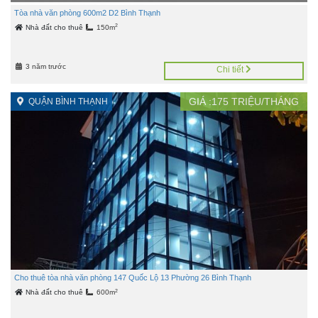
Tòa nhà văn phòng 600m2 D2 Bình Thạnh
2
Nhà đất cho thuê
150m
3 năm trước
Chi tiết
GIÁ :
175
TRIỆU/THÁNG
QUẬN BÌNH THẠNH
Cho thuê tòa nhà văn phòng 147 Quốc Lộ 13 Phường 26 Bình Thạnh
2
Nhà đất cho thuê
600m