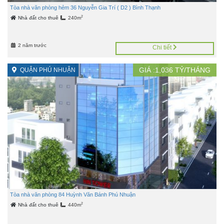
Tòa nhà văn phòng hẻm 36 Nguyễn Gia Trí ( D2 ) Bình Thạnh
2
Nhà đất cho thuê
240m
2 năm trước
Chi tiết
GIÁ :
1,036
TỶ/THÁNG
QUẬN PHÚ NHUẬN
Tòa nhà văn phòng 84 Huỳnh Văn Bánh Phú Nhuận
2
Nhà đất cho thuê
440m