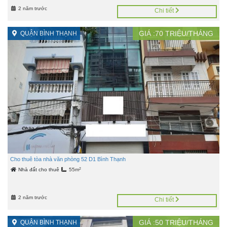
2 năm trước
Chi tiết
GIÁ :
70
TRIỆU/THÁNG
QUẬN BÌNH THẠNH
Cho thuê tòa nhà văn phòng 52 D1 Bình Thạnh
2
Nhà đất cho thuê
55m
2 năm trước
Chi tiết
GIÁ :
50
TRIỆU/THÁNG
QUẬN BÌNH THẠNH