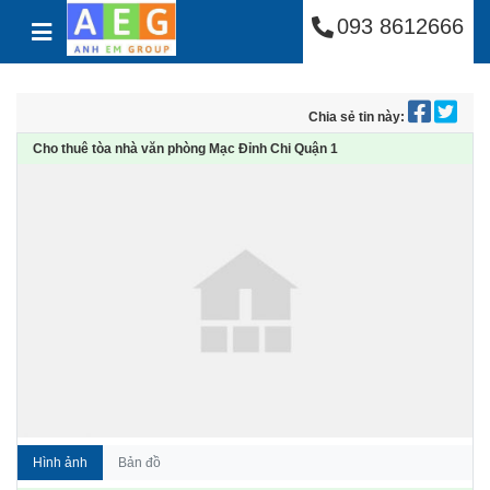
Công Ty Cổ Phần Anh
Skip to content
093 8612666
Chia sẻ tin này:
Cho thuê tòa nhà văn phòng Mạc Đỉnh Chi Quận 1
Hình ảnh
Bản đồ