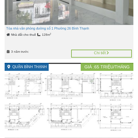
Tòa nhà văn phòng đường số 1 Phường 26 Bình Thạnh
2
Nhà đất cho thuê
128m
3 năm trước
Chi tiết
GIÁ :
65
TRIỆU/THÁNG
QUẬN BÌNH THẠNH