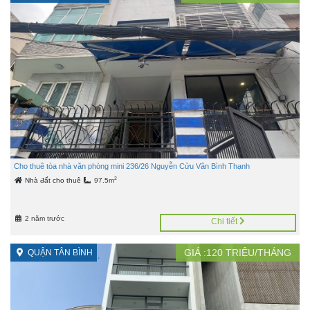
Cho thuê tòa nhà văn phòng mini 236/26 Nguyễn Cửu Vân Bình Thạnh
2
Nhà đất cho thuê
97.5m
2 năm trước
Chi tiết
GIÁ :
120
TRIỆU/THÁNG
QUẬN TÂN BÌNH