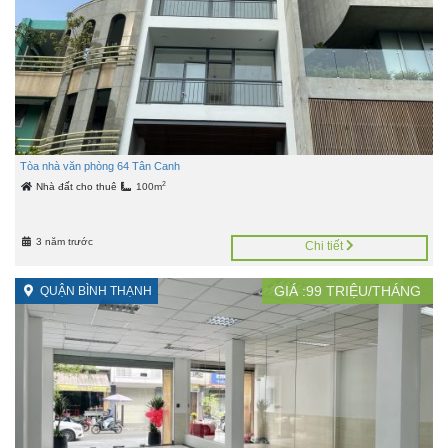
Tòa nhà văn phòng 64 Tân Canh
2
Nhà đất cho thuê
100m
3 năm trước
Chi tiết
GIÁ :
99
TRIỆU/THÁNG
QUẬN BÌNH THẠNH