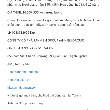
Cọc: 3 tháng, Thanh toán: 3 tháng, Thời gian nhận nhà: 5/12/2022
nhận nhà, Trượt giá: 1 năm 3-5% (3%), Hợp đồng thuê ký: 5-10 năm.
GIÁ THUÊ: 16.000 USD ko thương lượng
Chúng tôi cam kết : Không kê giá, hình ảnh đăng tin là hình thật, tư vấn
chân thành, thật tâm. Hãy gọi ngay cho chúng tôi hôm nay:
LH 0938612666 Đức
CÔNG TY CỔ PHẦN ANH EM GROUP (ANH EM GROUP)
(ANH EM GROUP CORPERATION)
65 Phạm Viết Chánh. Phường 19. Quận Bình Thạnh. Tpchm.
(028) 62 612 666
Https://anhemgroup.net
Https://mattien.vn
https://matbangvn.com
Nhận ký gửi mua bán, cho thuê bất động sản tại Tphcm
Anh Em Group tuyển dụng: