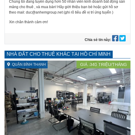
Chúng tôi đang tuyển dụng hơn 50 nhân viên kinh doanh bất động sản
mảng cho thuê , và mua bán! Hãy giới thiệu bạn bè hoặc gửi hồ sơ
theo mail: duc@anhemgroup.net (ghi rõ tiêu đề vị trí ứng tuyển )
Xin chân thành cảm ơn!
Chia sẻ tin này:
NHÀ ĐẤT CHO THUÊ KHÁC TẠI HỒ CHÍ MINH
GIÁ :
340
TRIỆU/THÁNG
QUẬN BÌNH THẠNH