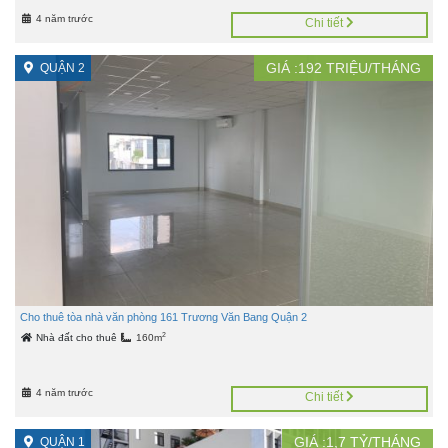
4 năm trước
Chi tiết
GIÁ :
192
TRIỆU/THÁNG
QUẬN 2
Cho thuê tòa nhà văn phòng 161 Trương Văn Bang Quận 2
2
Nhà đất cho thuê
160m
4 năm trước
Chi tiết
GIÁ :
1,7
TỶ/THÁNG
QUẬN 1