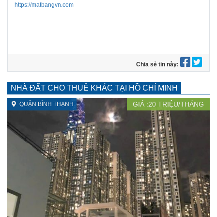
https://matbangvn.com
Chia sẻ tin này:
NHÀ ĐẤT CHO THUÊ KHÁC TẠI HỒ CHÍ MINH
GIÁ :
20
TRIỆU/THÁNG
QUẬN BÌNH THẠNH