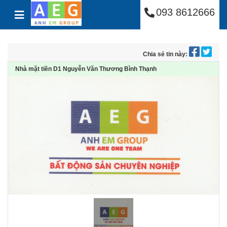
Công Ty Cổ Phần Anh
Skip to content
093 8612666
Chia sẻ tin này:
Nhà mặt tiền D1 Nguyễn Văn Thương Bình Thạnh