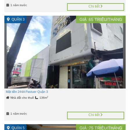
1 năm trước
Chi tiết
GIÁ :
65
TRIỆU/THÁNG
QUẬN 3
Mặt tiền 244A Pastuer Quận 3
2
Nhà đất cho thuê
136m
1 năm trước
Chi tiết
GIÁ :
75
TRIỆU/THÁNG
QUẬN 5