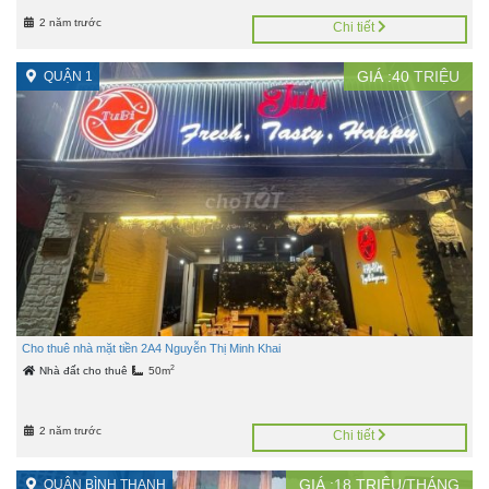
2 năm trước
Chi tiết
GIÁ :
40
TRIỆU
QUẬN 1
Cho thuê nhà mặt tiền 2A4 Nguyễn Thị Minh Khai
2
Nhà đất cho thuê
50m
2 năm trước
Chi tiết
GIÁ :
18
TRIỆU/THÁNG
QUẬN BÌNH THẠNH