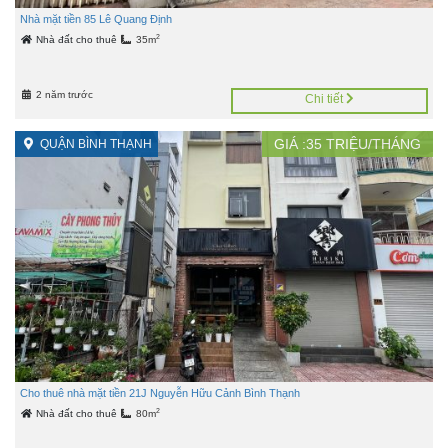
Nhà mặt tiền 85 Lê Quang Định
2
Nhà đất cho thuê
35m
2 năm trước
Chi tiết
GIÁ :
35
TRIỆU/THÁNG
QUẬN BÌNH THẠNH
Cho thuê nhà mặt tiền 21J Nguyễn Hữu Cảnh Bình Thạnh
2
Nhà đất cho thuê
80m