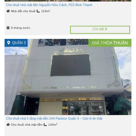
Cho thuê nhà mặt tiền Nguyễn Hữu Cảnh, P22 Bình Thạnh
2
Nhà đất cho thuê
119m
9 tháng trước
Chi tiết
GIÁ
THỎA THUẬN
QUẬN 3
Cho thuê nhà 5 tầng mặt tiền 244 Pasteur Quận 3 – Giá rẻ tin thật
2
Cho thuê nhà mặt tiền
140m