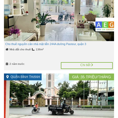
Cho thuê nguyên căn nhà mặt tiền 244A đường Pasteur, quận 3
2
Nhà đất cho thuê
136m
2 năm trước
Chi tiết
GIÁ :
35
TRIỆU/THÁNG
QUẬN BÌNH THẠNH