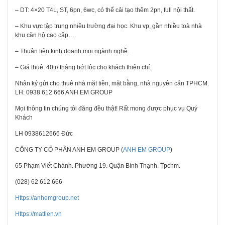
– DT: 4×20 T4L, ST, 6pn, 6wc, có thể cải tạo thêm 2pn, full nội thất.
– Khu vực tập trung nhiều trường đại học. Khu vp, gần nhiều toà nhà
khu căn hộ cao cấp….
– Thuận tiện kinh doanh mọi ngành nghề.
– Giá thuê: 40tr/ tháng bớt lộc cho khách thiện chí.
Nhận ký gửi cho thuê nhà mặt tiền, mặt bằng, nhà nguyên căn TPHCM.
LH: 0938 612 666 ANH EM GROUP
Mọi thông tin chúng tôi đăng đều thật! Rất mong được phục vụ Quý
Khách
LH 0938612666 Đức
CÔNG TY CỔ PHẦN ANH EM GROUP (
ANH EM GROUP
)
65 Phạm Viết Chánh. Phường 19. Quận Bình Thạnh. Tpchm.
(028) 62 612 666
Https://anhemgroup.net
Https://mattien.vn