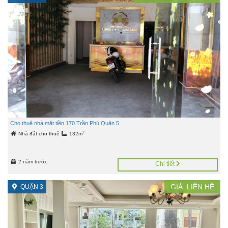
Cho thuê nhà mặt tiền 170 Trần Phú Quận 5
2
Nhà đất cho thuê
132m
2 năm trước
Chi tiết
GIÁ :LIÊN HỆ
QUẬN 3