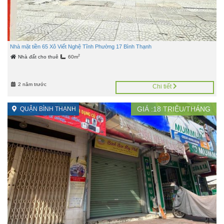
Nhà mặt tiền 65 Xô Viết Nghệ Tĩnh Phường 17 Bình Thạnh
2
Nhà đất cho thuê
60m
2 năm trước
Chi tiết
GIÁ :
18
TRIỆU/THÁNG
QUẬN BÌNH THẠNH